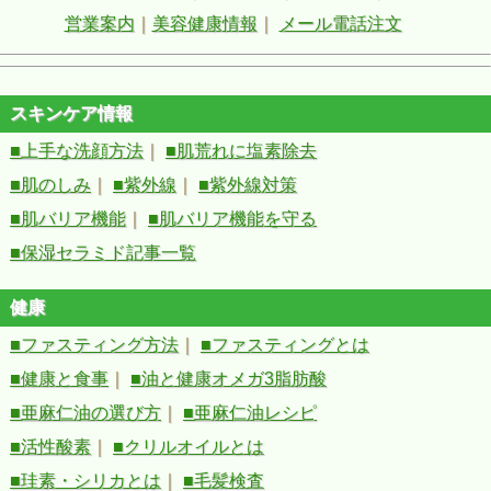
営業案内
｜
美容健康情報
｜
メール電話注文
スキンケア情報
■上手な洗顔方法
｜
■肌荒れに塩素除去
■肌のしみ
｜
■紫外線
｜
■紫外線対策
■肌バリア機能
｜
■肌バリア機能を守る
■保湿セラミド記事一覧
健康
■ファスティング方法
｜
■ファスティングとは
■健康と食事
｜
■油と健康オメガ3脂肪酸
■亜麻仁油の選び方
｜
■亜麻仁油レシピ
■活性酸素
｜
■クリルオイルとは
■珪素・シリカとは
｜
■毛髪検査