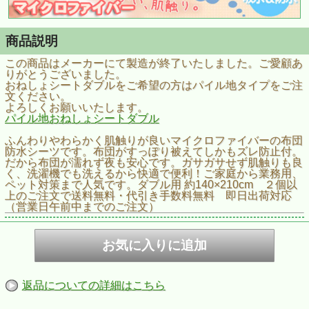
商品説明
この商品はメーカーにて製造が終了いたしました。ご愛顧あ
りがとうございました。
おねしょシートダブルをご希望の方はパイル地タイプをご注
文ください。
よろしくお願いいたします。
パイル地おねしょシートダブル
ふんわりやわらかく肌触りが良いマイクロファイバーの布団
防水シーツです。布団がすっぽり被えてしかもズレ防止付。
だから布団が濡れず夜も安心です。ガサガサせず肌触りも良
く、洗濯機でも洗えるから快適で便利！ご家庭から業務用、
ペット対策まで人気です。ダブル用 約140×210cm ２個以
上のご注文で送料無料・代引き手数料無料 即日出荷対応
（営業日午前中までのご注文）
返品についての詳細はこちら