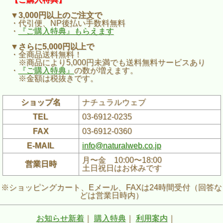
▼3,000円以上のご注文で
・代引便、NP後払い手数料無料
・
『ご購入特典』もらえます
▼さらに5,000円以上で
・全商品送料無料！
※商品により5,000円未満でも送料無料サービスあり
・
『ご購入特典』
の数が増えます。
※金額は税抜きです。
ショップ名
ナチュラルウェブ
TEL
03-6912-0235
FAX
03-6912-0360
E-MAIL
info@naturalweb.co.jp
月〜金 10:00〜18:00
営業日時
土日祝日はお休みです
※ショッピングカート、Eメール、FAXは24時間受付（回答な
どは営業日時内）
お知らせ新着
｜
購入特典
｜
利用案内
｜