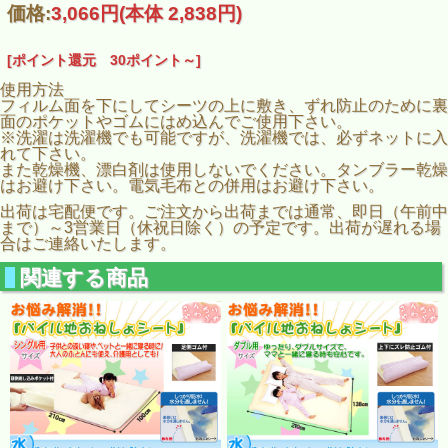
価格:
3,066円
(本体 2,838円)
[ポイント還元 30ポイント～]
使用方法
フィルム面を下にしてシーツの上に敷き、ずれ防止のために裏
面のポケットやゴムにはめ込んでご使用下さい。
※洗濯は洗濯機でも可能ですが、洗濯機では、必ずネットに入
れて下さい。
また乾燥機、漂白剤は使用しないでください。タンブラー乾燥
はお避け下さい。電気毛布との併用はお避け下さい。
出荷は宅配便です。ご注文から出荷までは通常、即日（午前中
まで）～3営業日（休祝日除く）の予定です。出荷が遅れる場
合はご連絡いたします。
関連する商品