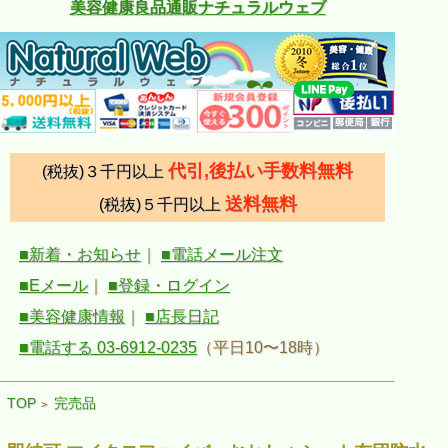
美容健康良品通販ナチュラルウェブ
代引,後払い手数料無料
(税抜)３千円以上
送料無料
(税抜)５千円以上
■新着・お知らせ
｜
■電話メール注文
■Eメール
｜
■登録・ログイン
■美容健康情報
｜
■店長日記
■電話する 03-6912-0235
（平日10〜18時）
TOP
完売品
>