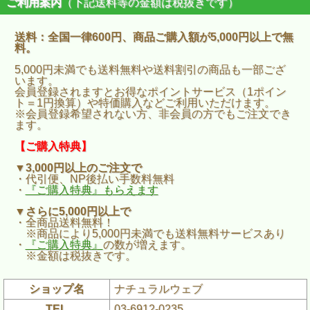
ご利用案内
（下記送料等の金額は税抜きです）
送料：全国一律600円、商品ご購入額が5,000円以上で無
料。
5,000円未満でも送料無料や送料割引の商品も一部ござ
います。
会員登録されますとお得なポイントサービス（1ポイン
ト＝1円換算）や特価購入などご利用いただけます。
※会員登録希望されない方、非会員の方でもご注文でき
ます。
【ご購入特典】
▼3,000円以上のご注文で
・代引便、NP後払い手数料無料
・
『ご購入特典』もらえます
▼さらに5,000円以上で
・全商品送料無料！
※商品により5,000円未満でも送料無料サービスあり
・
『ご購入特典』
の数が増えます。
※金額は税抜きです。
ショップ名
ナチュラルウェブ
TEL
03-6912-0235