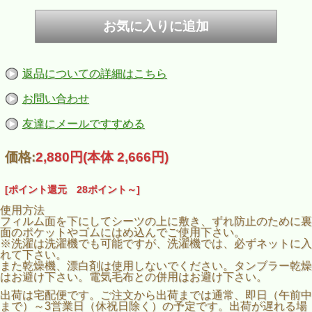
返品についての詳細はこちら
お問い合わせ
友達にメールですすめる
価格:
2,880円
(本体 2,666円)
[ポイント還元 28ポイント～]
使用方法
フィルム面を下にしてシーツの上に敷き、ずれ防止のために裏
面のポケットやゴムにはめ込んでご使用下さい。
※洗濯は洗濯機でも可能ですが、洗濯機では、必ずネットに入
れて下さい。
また乾燥機、漂白剤は使用しないでください。タンブラー乾燥
はお避け下さい。電気毛布との併用はお避け下さい。
出荷は宅配便です。ご注文から出荷までは通常、即日（午前中
まで）～3営業日（休祝日除く）の予定です。出荷が遅れる場