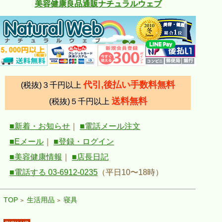
美容健康良品通販ナチュラルウェブ
代引,後払い手数料無料
(税抜)３千円以上
送料無料
(税抜)５千円以上
■新着・お知らせ
｜
■電話メール注文
■Eメール
｜
■登録・ログイン
■美容健康情報
｜
■店長日記
■電話する 03-6912-0235
（平日10〜18時）
TOP
生活用品
寝具
>
>