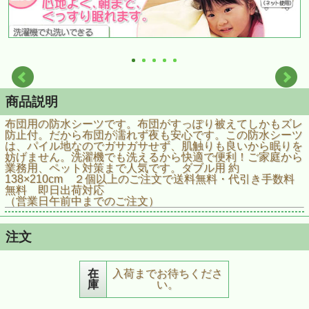
商品説明
布団用の防水シーツです。布団がすっぽり被えてしかもズレ
防止付。だから布団が濡れず夜も安心です。この防水シーツ
は、パイル地なのでガサガサせず、肌触りも良いから眠りを
妨げません。洗濯機でも洗えるから快適で便利！ご家庭から
業務用、ペット対策まで人気です。ダブル用 約
138×210cm ２個以上のご注文で送料無料・代引き手数料
無料 即日出荷対応
（営業日午前中までのご注文）
注文
在
入荷までお待ちくださ
庫
い。