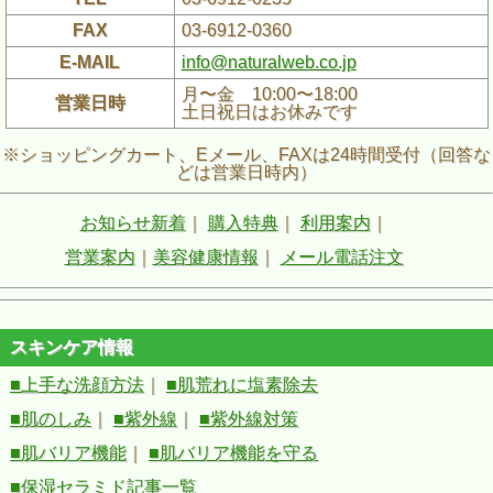
FAX
03-6912-0360
E-MAIL
info@naturalweb.co.jp
月〜金 10:00〜18:00
営業日時
土日祝日はお休みです
※ショッピングカート、Eメール、FAXは24時間受付（回答な
どは営業日時内）
お知らせ新着
｜
購入特典
｜
利用案内
｜
営業案内
｜
美容健康情報
｜
メール電話注文
スキンケア情報
■上手な洗顔方法
｜
■肌荒れに塩素除去
■肌のしみ
｜
■紫外線
｜
■紫外線対策
■肌バリア機能
｜
■肌バリア機能を守る
■保湿セラミド記事一覧