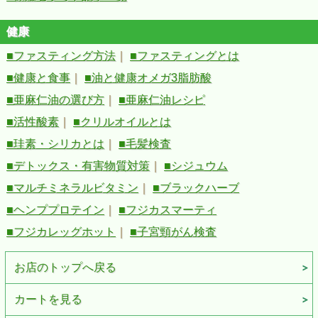
健康
■ファスティング方法
｜
■ファスティングとは
■健康と食事
｜
■油と健康オメガ3脂肪酸
■亜麻仁油の選び方
｜
■亜麻仁油レシピ
■活性酸素
｜
■クリルオイルとは
■珪素・シリカとは
｜
■毛髪検査
■デトックス・有害物質対策
｜
■シジュウム
■マルチミネラルビタミン
｜
■ブラックハーブ
■ヘンププロテイン
｜
■フジカスマーティ
■フジカレッグホット
｜
■子宮頸がん検査
お店のトップへ戻る
カートを見る