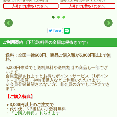
価格:1,296円(本体 1,200円)
価格:1,296円(本体 1,200円)
入荷までお待ちください。
入荷までお待ちください。
ご利用案内
（下記送料等の金額は税抜きです）
送料：全国一律600円、商品ご購入額が5,000円以上で無
料。
5,000円未満でも送料無料や送料割引の商品も一部ござ
います。
会員登録されますとお得なポイントサービス（1ポイン
ト＝1円換算）や特価購入などご利用いただけます。
※会員登録希望されない方、非会員の方でもご注文でき
ます。
【ご購入特典】
▼3,000円以上のご注文で
・代引便、NP後払い手数料無料
・
『ご購入特典』もらえます