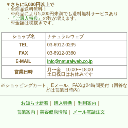
▼さらに5,000円以上で
・全商品送料無料！
※商品により5,000円未満でも送料無料サービスあり
・
『ご購入特典』
の数が増えます。
※金額は税抜きです。
ショップ名
ナチュラルウェブ
TEL
03-6912-0235
FAX
03-6912-0360
E-MAIL
info@naturalweb.co.jp
月〜金 10:00〜18:00
営業日時
土日祝日はお休みです
※ショッピングカート、Eメール、FAXは24時間受付（回答な
どは営業日時内）
お知らせ新着
｜
購入特典
｜
利用案内
｜
営業案内
｜
美容健康情報
｜
メール電話注文