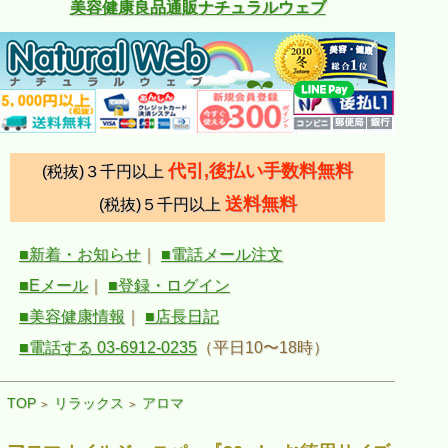
美容健康良品通販ナチュラルウェブ
代引,後払い手数料無料
(税抜)３千円以上
送料無料
(税抜)５千円以上
■新着・お知らせ
｜
■電話メール注文
■Eメール
｜
■登録・ログイン
■美容健康情報
｜
■店長日記
■電話する 03-6912-0235
（平日10〜18時）
TOP
リラックス
アロマ
>
>