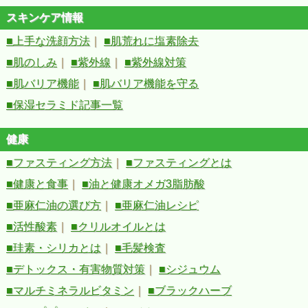
スキンケア情報
■上手な洗顔方法
｜
■肌荒れに塩素除去
■肌のしみ
｜
■紫外線
｜
■紫外線対策
■肌バリア機能
｜
■肌バリア機能を守る
■保湿セラミド記事一覧
健康
■ファスティング方法
｜
■ファスティングとは
■健康と食事
｜
■油と健康オメガ3脂肪酸
■亜麻仁油の選び方
｜
■亜麻仁油レシピ
■活性酸素
｜
■クリルオイルとは
■珪素・シリカとは
｜
■毛髪検査
■デトックス・有害物質対策
｜
■シジュウム
■マルチミネラルビタミン
｜
■ブラックハーブ