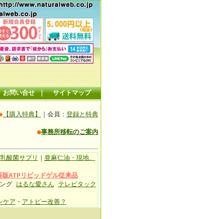
お問い合せ
｜
サイトマップ
◆
【購入特典】
｜会員：
登録と特典
●
事務所移転のご案内
乳酸菌サプリ
｜
亜麻仁油・現地、
再販ATPリピッドゲル従来品
ィング
はるな愛さん
テレビタック
ンケア
・
アトピー改善？