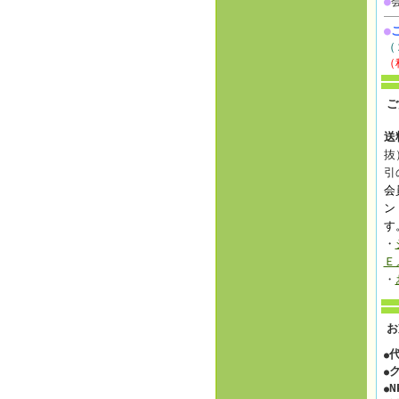
●
●
（
（
ご
送
抜
引
会
ン
す
・
Ｅ
・
お
●
●
N
●