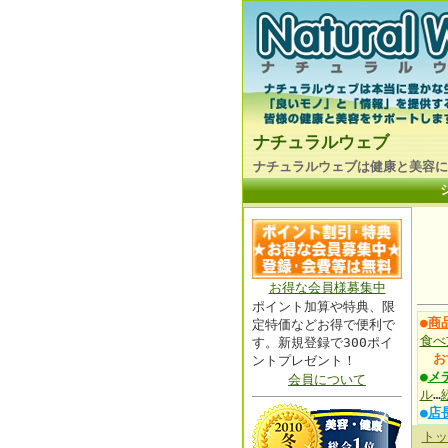
ナチュラルウェブ
ナチュラルウェブは健康と美容に
お得な会員様募集中
ポイント加算や特典、限
●
商
定特価などお得で便利で
食べ
す。新規登録で300ポイ
お
ントプレゼント！
●
メ
会員について
ル
…
●
店
トッ