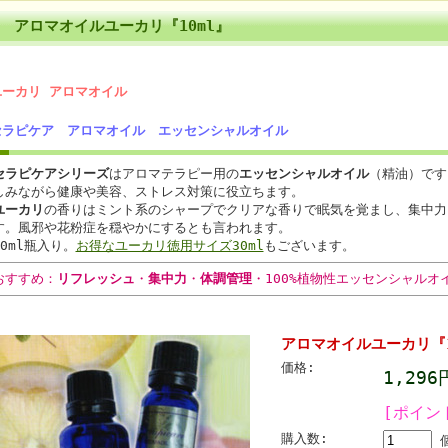
アロマオイルユーカリ『10ml』
ユーカリ
アロマオイル
セラピケア
アロマオイル
エッセンシャルオイル
セラピケアシリーズ
はアロマテラピー用の
エッセンシャルオイル
（精油）です
しみながら健康や美容、ストレス対策に役立ちます。
ユーカリ
の香りはミント系のシャープでクリアな香りで眠気を覚まし、集中力
す。風邪や花粉症を穏やかにするとも言われます。
10ml瓶入り。
お得なユーカリ徳用サイズ30ml
もございます。
おすすめ：
リフレッシュ
・
集中力
・
体調管理
・100%植物性エッセンシャルオ
アロマオイルユーカリ『1
価格:
1,29
[ポイン
購入数: