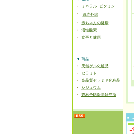
・
ミネラル
ビタミン
・
遠赤外線
・
赤ちゃんの健康
・
活性酸素
・
食事と健康
▼
商品
・
天然ゲル化粧品
・
セラミド
・
高品質セラミド化粧品
・
シジュウム
・
杏林予防医学研究所
■
ご