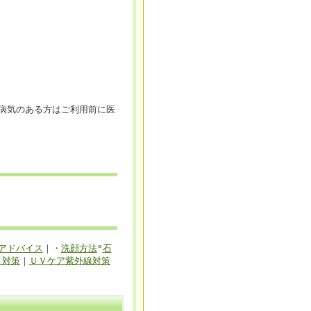
病気のある方はご利用前に医
アドバイス
｜・
洗顔方法
"
石
と対策
｜
ＵＶケア紫外線対策