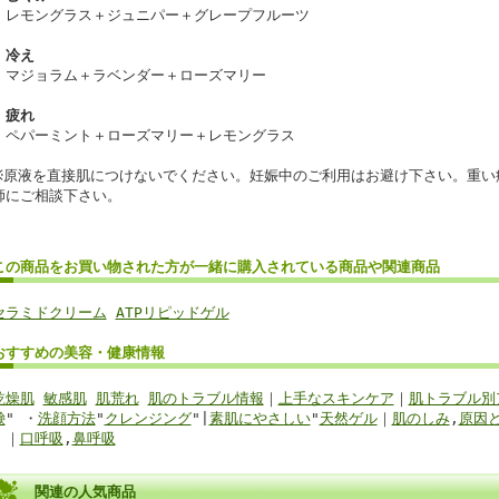
レモングラス＋ジュニパー＋グレープフルーツ
冷え
マジョラム＋ラベンダー＋ローズマリー
疲れ
ペパーミント＋ローズマリー＋レモングラス
※原液を直接肌につけないでください。妊娠中のご利用はお避け下さい。重い
師にご相談下さい。
この商品を
お買い物
された方が
一緒に購入
されている商品
や関連商品
セラミドクリーム
ATPリピッドゲル
おすすめの美容・健康
情報
乾燥肌
敏感肌
肌荒れ
肌のトラブル情報
｜
上手なスキンケア
｜
肌トラブル別
鹸
" ・
洗顔方法
"
クレンジング
"|
素肌にやさしい
"
天然ゲル
｜
肌のしみ
,
原因
｜｜
口呼吸
,
鼻呼吸
関連の人気商品