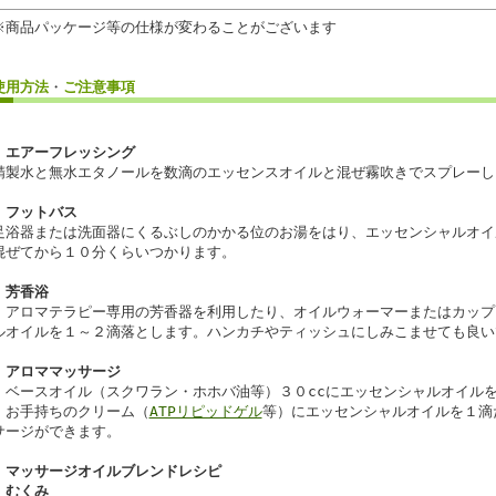
※商品パッケージ等の仕様が変わることがございます
使用方法
・
ご注意事項
・
エアーフレッシング
精製水と無水エタノールを数滴のエッセンスオイルと混ぜ霧吹きでスプレーし
・
フットバス
足浴器または洗面器にくるぶしのかかる位のお湯をはり、エッセンシャルオイ
混ぜてから１０分くらいつかります。
・
芳香浴
・アロマテラピー専用の芳香器を利用したり、オイルウォーマーまたはカップ
ルオイルを１～２滴落とします。ハンカチやティッシュにしみこませても良い
・
アロママッサージ
・ベースオイル（スクワラン・ホホバ油等）３０ccにエッセンシャルオイル
・お手持ちのクリーム（
ATPリピッドゲル
等）にエッセンシャルオイルを１滴
サージができます。
・
マッサージオイルブレンドレシピ
むくみ