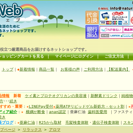
役立つ厳選商品をお届けするネットショップです。
ショッピングカートを見る
｜
マイページにログイン
｜
ご注文方法
｜
トップ
｜
◆
新着情報
｜
商品一覧
｜
お客様の声
｜
ご利用方法
｜
【配送案内】
品情報
新着
ケイ素とプロテオグリカンの美容液
｜
新酵素ドリンク
｜
純植物
方
･･･
続き
すすめ・重要
：
★
LINEPay受付
★
薬用ATPリピッドゲル新処方・セット割
｜
★
ディア紹介
：
★
横綱が断食
｜
anan認定
｜亜麻仁油
歯科医愛用
｜ファステ
続き
長ブログ
：
★
亜麻仁油
｜
R25から取材
毛髪検査体験
・
遺伝子検査体験
｜
スキ
プページ
>
リラックス
>
アロマ