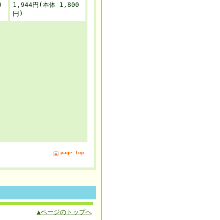
0
1,944円(本体 1,800
円)
page top
▲ページのトップへ