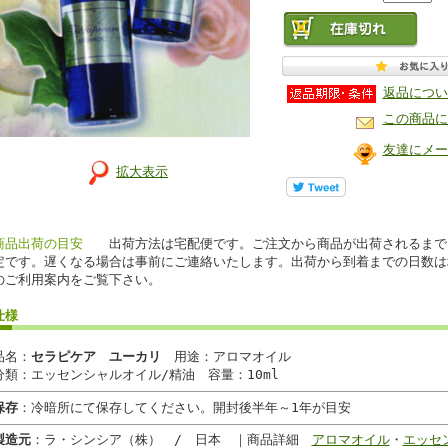
返品につい
この商品に
友達にメー
拡大表示
商品出荷の目安
出荷方法は宅配便です。ご注文から商品が出荷されるまで
定です。遅くなる場合は事前にご連絡いたします。出荷から到着までの日数は
のご利用案内をご覧下さい。
仕様
品名：
セラピケア
ユーカリ
用途：アロマオイル
分類：エッセンシャルオイル/精油 容量：10ml
保存
：冷暗所にて保存してください。開封後半年～1年が目安
製造元
：ラ・シンシア（株） / 日本 ｜商品詳細
アロマオイル
・
エッセ