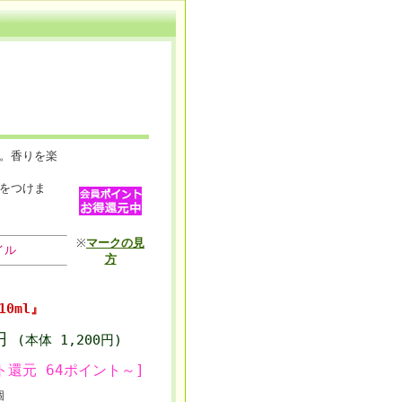
。香りを楽
をつけま
※
マークの見
イル
方
0ml』
6円
(本体 1,200円)
ト還元 64ポイント～]
個