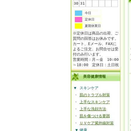
30
31
今日
定休日
夏期休業日
※定休日は商品の出荷、ご
質問の回答はお休みです。
カート、Eメール、FAXに
よるご注文、お問合せは受
付のみ行います。
営業時間：月～金 10:00
～18:00 定休日：土日祝
美容健康情報
▼
スキンケア
・
肌のトラブル対策
・
上手なスキンケア
・
上手な洗顔方法
・
肌を傷つける要因
・
ＵＶケア紫外線対策
▼
健康