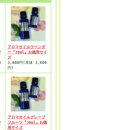
アロマオイルラベンダ
サ
ー『30ml』お徳用サイ
ズ
0
3,888円(本体 3,600
円)
アロマオイルグレープ
サ
フルーツ『30ml』お徳
用サイズ