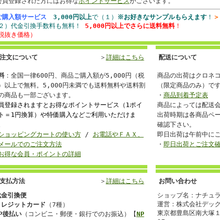
会員登録された方にはお得な
ポイントサービス
がございます。
ご購入額サービス
3,000円以上
で（１）
※お好きなサンプルもらえます
！
＞
２）代金引換手数料も無料！
5,000円以上でさらに送料無料
！
税抜き価格）
注文について
＞
詳細はこちら
配送について
料
：全国一律600円、商品ご購入額が5,000円（税
商品の出荷はクロネ
）以上で無料。5,000円未満でも送料無料や送料割
（限定商品のみ）で
の商品も一部ございます。
・
商品到着予定表
員登録されますとお得なポイントサービス（1ポイ
商品によっては配送
ト＝1円換算）や特価購入などご利用いただけま
出荷時期は各商品ペ
。
確認下さい。
ショッピングカートの使い方
/
お電話やＦＡＸ、
即日出荷は午前中に
メールでのご注文方法
・
即日出荷とご注文
お得な会員・ポイントの詳細
支払方法
＞
詳細はこちら
お問い合わせ
代金引換便
ショップ名：ナチュ
運営：株式会社デック 
クレジットカード
（7種）
東京都豊島区南大塚１
P後払い
（コンビニ・郵便・銀行でのお振込）【
NP