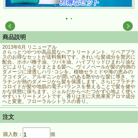
商品説明
2013年6月 リニューアル
さらっとつやつや高品質なヘアトリートメント、リペアプラ
スのお得なセットが送料無料です。きれいな髪成分を贅沢に
配合。ホホバ種子油、ツバキ油、ハイブリッドひまわり油な
どによりしっとりまとまる髪へ。ヴィノベールが髪の内側の
ダメージに浸透しハリ･コシを。植物セラミドや海の恵みの
フコイダン、アルギニンが潤いのある艶やかな髪に導き、ケ
ラチンが熱のダメージから髪を保護します。さらにプラチナ
コロイドが髪や地肌の電子バランスを整えることで髪を健や
かな状態に保ちます。ジェルだからべたつかず心地よく使い
やすいトリートメントです。香りは主に天然果実アロマ成分
へと変更。フローラルシトラスの香り。
注文
購入数：
個