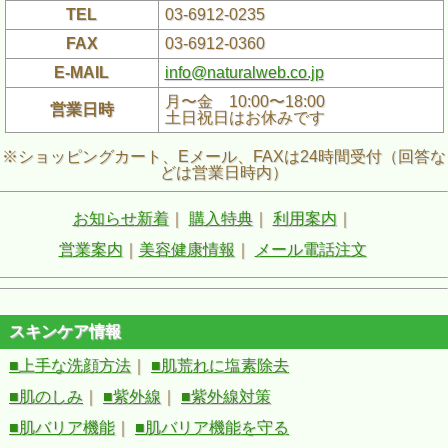
TEL
03-6912-0235
FAX
03-6912-0360
E-MAIL
info@naturalweb.co.jp
月〜金 10:00〜18:00
営業日時
土日祝日はお休みです
※ショッピングカート、Eメール、FAXは24時間受付（回答な
どは営業日時内）
お知らせ新着
｜
購入特典
｜
利用案内
｜
営業案内
｜
美容健康情報
｜
メール電話注文
スキンケア情報
■上手な洗顔方法
｜
■肌荒れに塩素除去
■肌のしみ
｜
■紫外線
｜
■紫外線対策
■肌バリア機能
｜
■肌バリア機能を守る