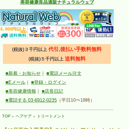
美容健康良品通販ナチュラルウェブ
代引,後払い手数料無料
(税抜)３千円以上
送料無料
(税抜)５千円以上
■新着・お知らせ
｜
■電話メール注文
■Eメール
｜
■登録・ログイン
■美容健康情報
｜
■店長日記
■電話する 03-6912-0235
（平日10〜18時）
TOP
ヘアケア
トリートメント
>
>