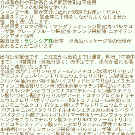
合成着色料や石油系合成界面活性剤は不使用
リペアプラスの効果的な使い方
シャンプー後、髪が充分にぬれた状態でお使いください。
適量を手にとり、 髪全体に手櫛をしながらよくなじませた
後、軽く洗い流します。
天然果実アロマの香り：マンダリンオレンジ果皮油･パルマロ
ーザ油･グレープフルーツ果皮油･オレンジ果皮油･ニオイテン
ジクアオイ油等
製造販売：
ラシンシア株
/日本 ※商品パッケージ等の仕様が
変わることがございます
出荷は宅配便です。ご注文から出荷までは通常、即日（午前中
まで）～3営業日（休祝日除く）の予定です。出荷が遅れる場
合はご連絡いたします。
全成分:水/グリセリン/セタノール/ジメチコン/水添ポリデセン/
アモジメチコン/ベヘントリモニウムクロリド/セリン/褐藻エキ
ス/ツバキ油/ホホバ種子油/ハイブリッドヒマワリ油/コメヌカス
フィンゴ糖脂質/リシンHCl/加水分解ケラチン(羊毛)/ルイボス
エキス/レシチン/オウゴンエキス/(エチルヘキサン酸/ステアリ
ン酸/アジピン酸)グリセリル/グアーヒドロキシプロピルトリモ
ニウムクロリド/ポリソルベート80/トコフェロール/白金/ジコ
コジモニウムクロリド/クエン酸/ステアルトリモニウムクロリ
ド/アルギニン/(メタクリロイルオキシエチルカルボキシベタイ
ン/メタクリル酸アルキル)コポリマー/BG/カーボンブラック/ベ
ヘンジモニウムエチルリン酸ステアリル/エタノール/トリポリ
ヒドロキシステアリン酸ジペンタエリスリチル/変性アルコー
ル/香料(マンダリンオレンジ果皮油･パルマローザ油･グレープ
フルーツ果皮油･オレンジ果皮油･ニオイテンジクアオイ油を含