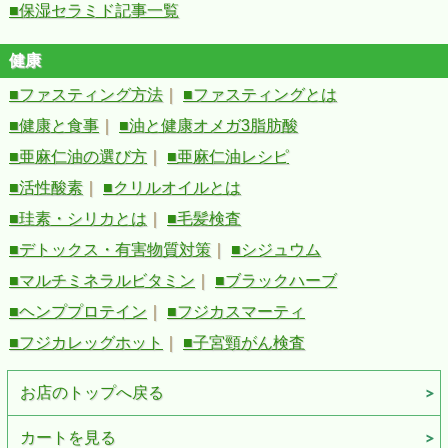
■保湿セラミド記事一覧
健康
■ファスティング方法
｜
■ファスティングとは
■健康と食事
｜
■油と健康オメガ3脂肪酸
■亜麻仁油の選び方
｜
■亜麻仁油レシピ
■活性酸素
｜
■クリルオイルとは
■珪素・シリカとは
｜
■毛髪検査
■デトックス・有害物質対策
｜
■シジュウム
■マルチミネラルビタミン
｜
■ブラックハーブ
■ヘンププロテイン
｜
■フジカスマーティ
■フジカレッグホット
｜
■子宮頸がん検査
お店のトップへ戻る
カートを見る