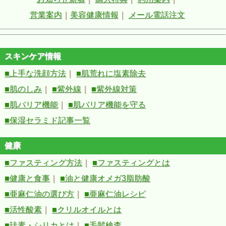
営業案内
｜
美容健康情報
｜
メール電話注文
スキンケア情報
■上手な洗顔方法
｜
■肌荒れに塩素除去
■肌のしみ
｜
■紫外線
｜
■紫外線対策
■肌バリア機能
｜
■肌バリア機能を守る
■保湿セラミド記事一覧
健康
■ファスティング方法
｜
■ファスティングとは
■健康と食事
｜
■油と健康オメガ3脂肪酸
■亜麻仁油の選び方
｜
■亜麻仁油レシピ
■活性酸素
｜
■クリルオイルとは
■珪素・シリカとは
｜
■毛髪検査