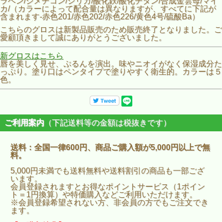
ラベン/シメチコン/シリカ/酸化鉄/酸化チタン/合成金雲母/マイ
カ/（カラーによって配合量は異なりますが、すべてに下記が
含まれます-赤色201/赤色202/赤色226/黄色4号/硫酸Ba）
こちらのグロスは新製品販売のため販売終了となりました。ご
愛顧頂きまして誠にありがとうございました。
新グロスはこちら
唇を美しく見せ、ぷるんを演出。味やニオイがなく保湿成分た
っぷり。塗り口はペンタイプで塗りやすく衛生的。カラーは５
色。
ご利用案内
（下記送料等の金額は税抜きです）
送料：全国一律600円、商品ご購入額が5,000円以上で無
料。
5,000円未満でも送料無料や送料割引の商品も一部ござ
います。
会員登録されますとお得なポイントサービス（1ポイン
ト＝1円換算）や特価購入などご利用いただけます。
※会員登録希望されない方、非会員の方でもご注文でき
ます。