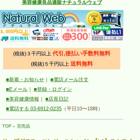
美容健康良品通販ナチュラルウェブ
代引,後払い手数料無料
(税抜)３千円以上
送料無料
(税抜)５千円以上
■新着・お知らせ
｜
■電話メール注文
■Eメール
｜
■登録・ログイン
■美容健康情報
｜
■店長日記
■電話する 03-6912-0235
（平日10〜18時）
TOP
完売品
>