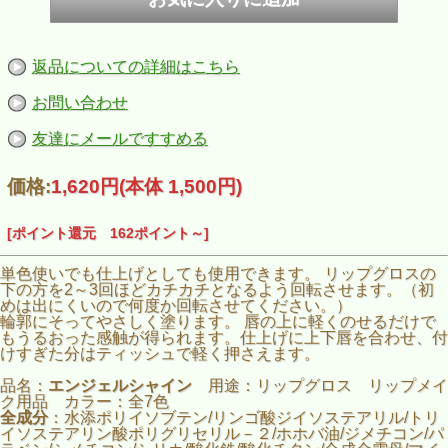
返品についての詳細はこちら
お問い合わせ
友達にメールですすめる
価格:
1,620円
(本体 1,500円)
[ポイント還元 162ポイント～]
単色使いでも仕上げとしても使用できます。 リップグロスの
下の方を2～3回ほどカチカチとなるよう回転させます。（初
めは出にくいので何度か回転させてください。）
輪郭にそってやさしく塗ります。 唇の上に軽くのせるだけで
もうるおった感触が得られます。仕上げに上下唇を合わせ、付
けすぎた分はティッシュで軽く押さえます。
品名：
エンジェルシャイン
用途：リップグロス リップメイ
ク用品 カラー：全7色
全成分
：水添ポリイソブテン/リンゴ酸ジイソステアリル/トリ
イソステアリン酸ポリグリセリル－２/ホホバ油/ジメチコン/パ