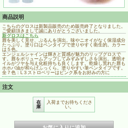
商品説明
こちらのグロスは新製品販売のため販売終了となりました。
ご愛顧頂きまして誠にありがとうございました。
新グロスはこちら
唇を美しく見せ、ぷるんを演出。味やニオイがなく保湿成分
たっぷり。塗り口はペンタイプで塗りやすく衛生的。カラー
は５色。
エンジェルシャインは輝きと質感が魅力のリップグロスで
す。唇をボリュームアップしてみずみずしさを演出。透明オ
イルがツヤを与え化粧持ちも良くします。乾燥し荒れた唇も
ホホバ油が和らげふっくら。塗りやすい筆ペンタイプです。
全７色：L３ストロベリーはピンク系をお好みの方に
注文
在
入荷までお待ちくださ
庫
い。