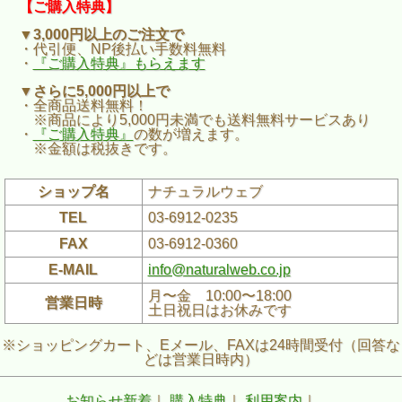
【ご購入特典】
▼3,000円以上のご注文で
・代引便、NP後払い手数料無料
・
『ご購入特典』もらえます
▼さらに5,000円以上で
・全商品送料無料！
※商品により5,000円未満でも送料無料サービスあり
・
『ご購入特典』
の数が増えます。
※金額は税抜きです。
ショップ名
ナチュラルウェブ
TEL
03-6912-0235
FAX
03-6912-0360
E-MAIL
info@naturalweb.co.jp
月〜金 10:00〜18:00
営業日時
土日祝日はお休みです
※ショッピングカート、Eメール、FAXは24時間受付（回答な
どは営業日時内）
お知らせ新着
｜
購入特典
｜
利用案内
｜