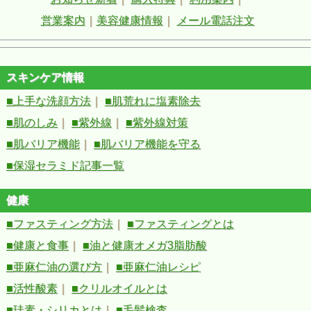
営業案内
｜
美容健康情報
｜
メール電話注文
スキンケア情報
■上手な洗顔方法
｜
■肌荒れに塩素除去
■肌のしみ
｜
■紫外線
｜
■紫外線対策
■肌バリア機能
｜
■肌バリア機能を守る
■保湿セラミド記事一覧
健康
■ファスティング方法
｜
■ファスティングとは
■健康と食事
｜
■油と健康オメガ3脂肪酸
■亜麻仁油の選び方
｜
■亜麻仁油レシピ
■活性酸素
｜
■クリルオイルとは
■珪素・シリカとは
｜
■毛髪検査