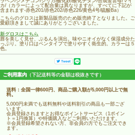
ラベン/シメチコン/シリカ/酸化鉄/酸化チタン/合成金雲母/マイ
カ/（カラーによって配合量は異なりますが、すべてに下記が
含まれます-赤色201/赤色202/赤色226/黄色4号/硫酸Ba）
こちらのグロスは新製品販売のため販売終了となりました。ご
愛顧頂きまして誠にありがとうございました。
新グロスはこちら
唇を美しく見せ、ぷるんを演出。味やニオイがなく保湿成分た
っぷり。塗り口はペンタイプで塗りやすく衛生的。カラーは５
色。
ご利用案内
（下記送料等の金額は税抜きです）
送料：全国一律600円、商品ご購入額が5,000円以上で無
料。
5,000円未満でも送料無料や送料割引の商品も一部ござ
います。
会員登録されますとお得なポイントサービス（1ポイン
ト＝1円換算）や特価購入などご利用いただけます。
※会員登録希望されない方、非会員の方でもご注文でき
ます。