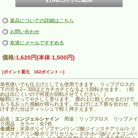
返品についての詳細はこちら
お問い合わせ
友達にメールですすめる
価格:
1,620円
(本体 1,500円)
[ポイント還元 162ポイント～]
単色使いでも仕上げとしても使用できます。 リップグロスの
下の方を2～3回ほどカチカチとなるよう回転させます。（初
めは出にくいので何度か回転させてください。）
輪郭にそってやさしく塗ります。 唇の上に軽くのせるだけで
もうるおった感触が得られます。仕上げに上下唇を合わせ、付
けすぎた分はティッシュで軽く押さえます。
品名：
エンジェルシャイン
用途：リップグロス リップメイ
ク用品 カラー：全7色
全成分
：水添ポリイソブテン/リンゴ酸ジイソステアリル/トリ
イソステアリン酸ポリグリセリル－２/ホホバ油/ジメチコン/パ