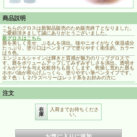
商品説明
こちらのグロスは新製品販売のため販売終了となりました。
ご愛顧頂きまして誠にありがとうございました。
新グロスはこちら
唇を美しく見せ、ぷるんを演出。味やニオイがなく保湿成分
たっぷり。塗り口はペンタイプで塗りやすく衛生的。カラー
は５色。
エンジェルシャインは輝きと質感が魅力のリップグロスで
す。唇をボリュームアップしてみずみずしさを演出。透明オ
イルがツヤを与え化粧持ちも良くします。乾燥し荒れた唇も
ホホバ油が和らげふっくら。塗りやすい筆ペンタイプです。
全７色：Ｌ２/ラズベリーはレッド系をお好みの方に
注文
在
入荷までお待ちくださ
庫
い。