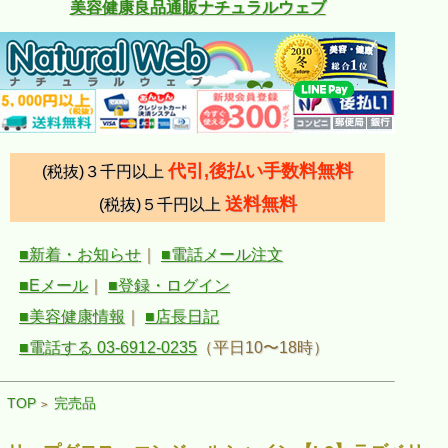
美容健康良品通販ナチュラルウェブ
代引,後払い手数料無料
(税抜)３千円以上
送料無料
(税抜)５千円以上
■新着・お知らせ
｜
■電話メール注文
■Eメール
｜
■登録・ログイン
■美容健康情報
｜
■店長日記
■電話する 03-6912-0235
（平日10〜18時）
TOP
完売品
>