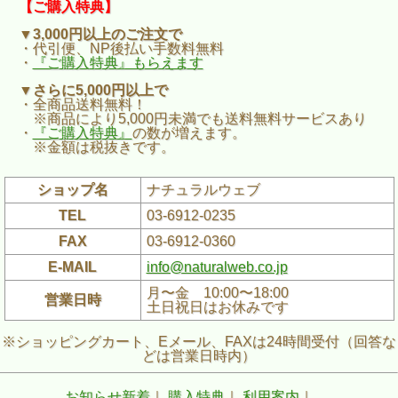
【ご購入特典】
▼3,000円以上のご注文で
・代引便、NP後払い手数料無料
・
『ご購入特典』もらえます
▼さらに5,000円以上で
・全商品送料無料！
※商品により5,000円未満でも送料無料サービスあり
・
『ご購入特典』
の数が増えます。
※金額は税抜きです。
ショップ名
ナチュラルウェブ
TEL
03-6912-0235
FAX
03-6912-0360
E-MAIL
info@naturalweb.co.jp
月〜金 10:00〜18:00
営業日時
土日祝日はお休みです
※ショッピングカート、Eメール、FAXは24時間受付（回答な
どは営業日時内）
お知らせ新着
｜
購入特典
｜
利用案内
｜