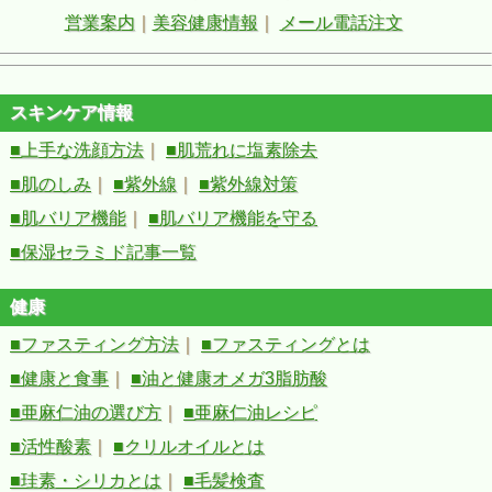
営業案内
｜
美容健康情報
｜
メール電話注文
スキンケア情報
■上手な洗顔方法
｜
■肌荒れに塩素除去
■肌のしみ
｜
■紫外線
｜
■紫外線対策
■肌バリア機能
｜
■肌バリア機能を守る
■保湿セラミド記事一覧
健康
■ファスティング方法
｜
■ファスティングとは
■健康と食事
｜
■油と健康オメガ3脂肪酸
■亜麻仁油の選び方
｜
■亜麻仁油レシピ
■活性酸素
｜
■クリルオイルとは
■珪素・シリカとは
｜
■毛髪検査