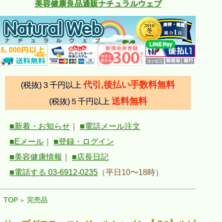
美容健康良品通販ナチュラルウェブ
代引,後払い手数料無料
(税抜)３千円以上
送料無料
(税抜)５千円以上
■新着・お知らせ
｜
■電話メール注文
■Eメール
｜
■登録・ログイン
■美容健康情報
｜
■店長日記
■電話する 03-6912-0235
（平日10〜18時）
TOP
完売品
>