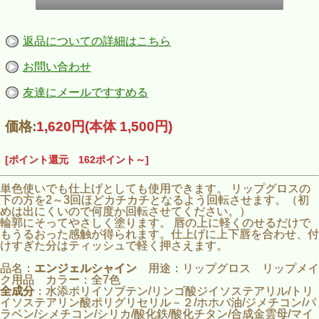
返品についての詳細はこちら
お問い合わせ
友達にメールですすめる
価格:
1,620円
(本体 1,500円)
[ポイント還元 162ポイント～]
単色使いでも仕上げとしても使用できます。 リップグロスの
下の方を2～3回ほどカチカチとなるよう回転させます。（初
めは出にくいので何度か回転させてください。）
輪郭にそってやさしく塗ります。 唇の上に軽くのせるだけで
もうるおった感触が得られます。仕上げに上下唇を合わせ、付
けすぎた分はティッシュで軽く押さえます。
品名：
エンジェルシャイン
用途：リップグロス リップメイ
ク用品 カラー：全7色
全成分
：水添ポリイソブテン/リンゴ酸ジイソステアリル/トリ
イソステアリン酸ポリグリセリル－２/ホホバ油/ジメチコン/パ
ラベン/シメチコン/シリカ/酸化鉄/酸化チタン/合成金雲母/マイ