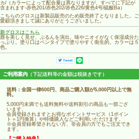
カ/（カラーによって配合量は異なりますが、すべてに下記が
含まれます-赤色201/赤色202/赤色226/黄色4号/硫酸Ba）
こちらのグロスは新製品販売のため販売終了となりました。ご
愛顧頂きまして誠にありがとうございました。
新グロスはこちら
唇を美しく見せ、ぷるんを演出。味やニオイがなく保湿成分た
っぷり。塗り口はペンタイプで塗りやすく衛生的。カラーは５
色。
ご利用案内
（下記送料等の金額は税抜きです）
送料：全国一律600円、商品ご購入額が5,000円以上で無
料。
5,000円未満でも送料無料や送料割引の商品も一部ござ
います。
会員登録されますとお得なポイントサービス（1ポイン
ト＝1円換算）や特価購入などご利用いただけます。
※会員登録希望されない方、非会員の方でもご注文でき
ます。
【ご購入特典】