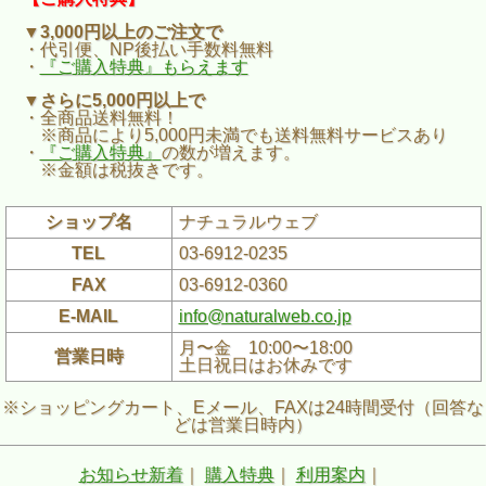
▼3,000円以上のご注文で
・代引便、NP後払い手数料無料
・
『ご購入特典』もらえます
▼さらに5,000円以上で
・全商品送料無料！
※商品により5,000円未満でも送料無料サービスあり
・
『ご購入特典』
の数が増えます。
※金額は税抜きです。
ショップ名
ナチュラルウェブ
TEL
03-6912-0235
FAX
03-6912-0360
E-MAIL
info@naturalweb.co.jp
月〜金 10:00〜18:00
営業日時
土日祝日はお休みです
※ショッピングカート、Eメール、FAXは24時間受付（回答な
どは営業日時内）
お知らせ新着
｜
購入特典
｜
利用案内
｜