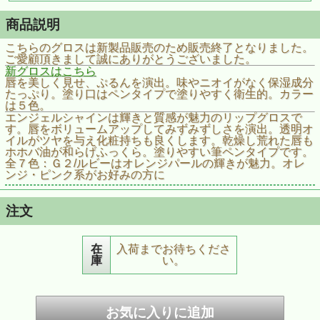
商品説明
こちらのグロスは新製品販売のため販売終了となりました。
ご愛顧頂きまして誠にありがとうございました。
新グロスはこちら
唇を美しく見せ、ぷるんを演出。味やニオイがなく保湿成分
たっぷり。塗り口はペンタイプで塗りやすく衛生的。カラー
は５色。
エンジェルシャインは輝きと質感が魅力のリップグロスで
す。唇をボリュームアップしてみずみずしさを演出。透明オ
イルがツヤを与え化粧持ちも良くします。乾燥し荒れた唇も
ホホバ油が和らげふっくら。塗りやすい筆ペンタイプです。
全７色：Ｇ２/ルビーはオレンジパールの輝きが魅力。オレ
ンジ・ピンク系がお好みの方に
注文
在
入荷までお待ちくださ
庫
い。