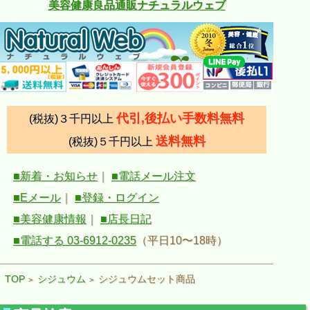
美容健康良品通販ナチュラルウェブ
代引,後払い手数料無料
(税抜)３千円以上
送料無料
(税抜)５千円以上
■新着・お知らせ
｜
■電話メール注文
■Eメール
｜
■登録・ログイン
■美容健康情報
｜
■店長日記
■電話する 03-6912-0235
（平日10〜18時）
TOP
シジュウム
シジュウムセット商品
>
>