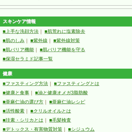
スキンケア情報
■上手な洗顔方法
｜
■肌荒れに塩素除去
■肌のしみ
｜
■紫外線
｜
■紫外線対策
■肌バリア機能
｜
■肌バリア機能を守る
■保湿セラミド記事一覧
健康
■ファスティング方法
｜
■ファスティングとは
■健康と食事
｜
■油と健康オメガ3脂肪酸
■亜麻仁油の選び方
｜
■亜麻仁油レシピ
■活性酸素
｜
■クリルオイルとは
■珪素・シリカとは
｜
■毛髪検査
■デトックス・有害物質対策
｜
■シジュウム