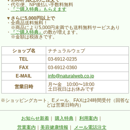
・代引便、NP後払い手数料無料
・
『ご購入特典』もらえます
▼さらに5,000円以上で
・全商品送料無料！
※商品により5,000円未満でも送料無料サービスあり
・
『ご購入特典』
の数が増えます。
※金額は税抜きです。
ショップ名
ナチュラルウェブ
TEL
03-6912-0235
FAX
03-6912-0360
E-MAIL
info@naturalweb.co.jp
月〜金 10:00〜18:00
営業日時
土日祝日はお休みです
※ショッピングカート、Eメール、FAXは24時間受付（回答な
どは営業日時内）
お知らせ新着
｜
購入特典
｜
利用案内
｜
営業案内
｜
美容健康情報
｜
メール電話注文