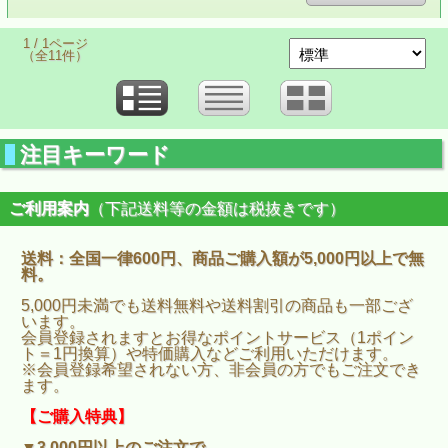
1 / 1ページ
（全11件）
注目キーワード
ご利用案内
（下記送料等の金額は税抜きです）
送料：全国一律600円、商品ご購入額が5,000円以上で無
料。
5,000円未満でも送料無料や送料割引の商品も一部ござ
います。
会員登録されますとお得なポイントサービス（1ポイン
ト＝1円換算）や特価購入などご利用いただけます。
※会員登録希望されない方、非会員の方でもご注文でき
ます。
【ご購入特典】
▼3,000円以上のご注文で