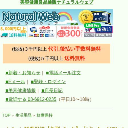
美容健康良品通販ナチュラルウェブ
代引,後払い手数料無料
(税抜)３千円以上
送料無料
(税抜)５千円以上
■新着・お知らせ
｜
■電話メール注文
■Eメール
｜
■登録・ログイン
■美容健康情報
｜
■店長日記
■電話する 03-6912-0235
（平日10〜18時）
TOP
生活用品
鮮度保持
>
>