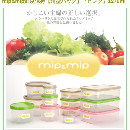
mip&mip鮮度保持【角型パック】『ピンク』1270ml