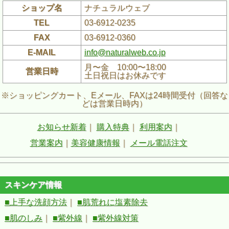
ショップ名
ナチュラルウェブ
TEL
03-6912-0235
FAX
03-6912-0360
E-MAIL
info@naturalweb.co.jp
月〜金 10:00〜18:00
営業日時
土日祝日はお休みです
※ショッピングカート、Eメール、FAXは24時間受付（回答な
どは営業日時内）
お知らせ新着
｜
購入特典
｜
利用案内
｜
営業案内
｜
美容健康情報
｜
メール電話注文
スキンケア情報
■上手な洗顔方法
｜
■肌荒れに塩素除去
■肌のしみ
｜
■紫外線
｜
■紫外線対策