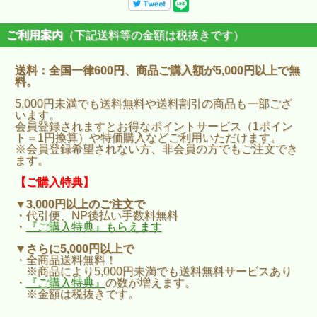
ご利用案内
（下記送料等の金額は税抜きです）
送料：全国一律600円、商品ご購入額が5,000円以上で無
料。
5,000円未満でも送料無料や送料割引の商品も一部ござ
います。
会員登録されますとお得なポイントサービス（1ポイン
ト＝1円換算）や特価購入などご利用いただけます。
※会員登録希望されない方、非会員の方でもご注文でき
ます。
【ご購入特典】
▼3,000円以上のご注文で
・代引便、NP後払い手数料無料
・
『ご購入特典』もらえます
▼さらに5,000円以上で
・全商品送料無料！
※商品により5,000円未満でも送料無料サービスあり
・
『ご購入特典』
の数が増えます。
※金額は税抜きです。