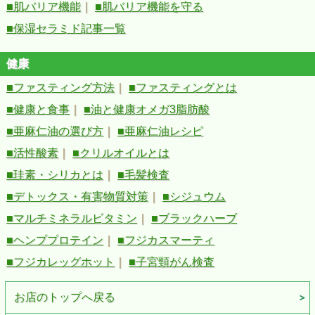
■肌バリア機能
｜
■肌バリア機能を守る
■保湿セラミド記事一覧
健康
■ファスティング方法
｜
■ファスティングとは
■健康と食事
｜
■油と健康オメガ3脂肪酸
■亜麻仁油の選び方
｜
■亜麻仁油レシピ
■活性酸素
｜
■クリルオイルとは
■珪素・シリカとは
｜
■毛髪検査
■デトックス・有害物質対策
｜
■シジュウム
■マルチミネラルビタミン
｜
■ブラックハーブ
■ヘンププロテイン
｜
■フジカスマーティ
■フジカレッグホット
｜
■子宮頸がん検査
お店のトップへ戻る