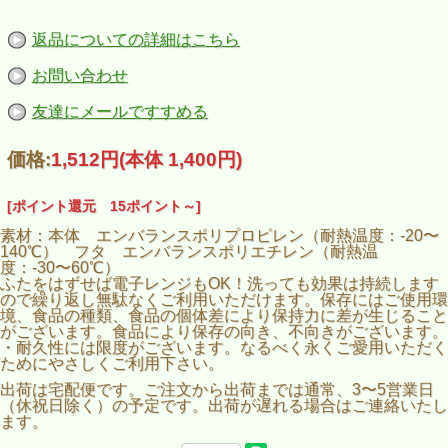
返品についての詳細はこちら
お問い合わせ
友達にメールですすめる
価格:
1,512円
(本体 1,400円)
[ポイント還元 15ポイント～]
素材：本体 エンバランスポリプロピレン（耐熱温度：-20〜
140℃） フタ エンバランスポリエチレン（耐熱温
度：-30〜60℃）
ふたをはずせば電子レンジもOK！洗っても効果は持続します
ので繰り返し無駄なくご利用いただけます。保存にはご使用環
境、食品の種類、食品の個体差により保持力に差が生じること
がございます。食品により保存の向き、不向きがございます。
・耐久性には限度がございます。なるべく永くご愛用いただく
ためにやさしくご利用下さい。
出荷は宅配便です。ご注文から出荷までは通常、3〜5営業日
（休祝日除く）の予定です。出荷が遅れる場合はご連絡いたし
ます。