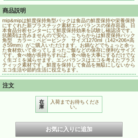
商品説明
mip&mipは鮮度保持角型パックは食品の鮮度保持や栄養保持
にすぐれた新プラスチック素材エンバランスの保存容器。日
本食品分析センターにて鮮度保持効果を試験し確認済です。
抗菌剤は含みませんので安心。こちらからは鮮度保持パック
角型 カラー：ベビーピンク サイズ1270ml（142×206×高
さ59mm）がご購入いただけます。お鍋などでちょっと余っ
た食材炊いて余ってしまったご飯などの保存に便利なサイズ
です。食べ物が長持ちすれば、食べ物を大事にするだけでな
く生ゴミを減らせます。エンバランスはエコを考えたプラス
ティック素材です。鮮度を保持して食品を無駄にしないから
エコ生活や節約生活に役立ちます。
注文
在
入荷までお待ちくださ
庫
い。