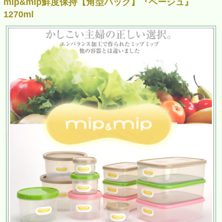
mip&mip鮮度保持【角型パック】『ベージュ』
1270ml