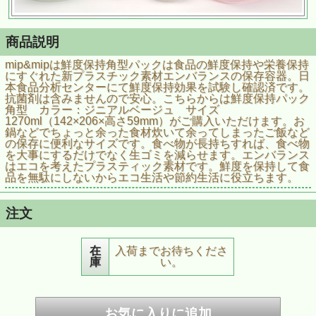
商品説明
mip&mipは鮮度保持角型パックは食品の鮮度保持や栄養保持
にすぐれた新プラスチック素材エンバランスの保存容器。日
本食品分析センターにて鮮度保持効果を試験し確認済です。
抗菌剤は含みませんので安心。こちらからは鮮度保持パック
角型 カラー：ジニアルベージュ サイズ
1270ml（142×206×高さ59mm）がご購入いただけます。お
鍋などでちょっと余った食材炊いて余ってしまったご飯など
の保存に便利なサイズです。食べ物が長持ちすれば、食べ物
を大事にするだけでなく生ゴミを減らせます。エンバランス
はエコを考えたプラスティック素材です。鮮度を保持して食
品を無駄にしないからエコ生活や節約生活に役立ちます。
注文
在
入荷までお待ちくださ
庫
い。