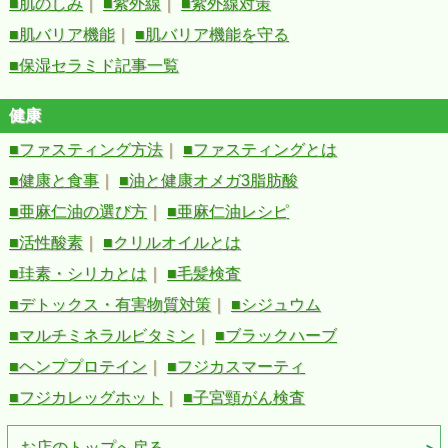
■肌のしみ
｜
■紫外線
｜
■紫外線対策
■肌バリア機能
｜
■肌バリア機能を守る
■保湿セラミド記事一覧
健康
■ファスティング方法
｜
■ファスティングとは
■健康と食事
｜
■油と健康オメガ3脂肪酸
■亜麻仁油の選び方
｜
■亜麻仁油レシピ
■活性酸素
｜
■クリルオイルとは
■珪素・シリカとは
｜
■毛髪検査
■デトックス・有害物質対策
｜
■シジュウム
■マルチミネラルビタミン
｜
■ブラックハーブ
■ヘンププロテイン
｜
■フジカスマーティ
■フジカレッグホット
｜
■子宮頸がん検査
お店のトップへ戻る