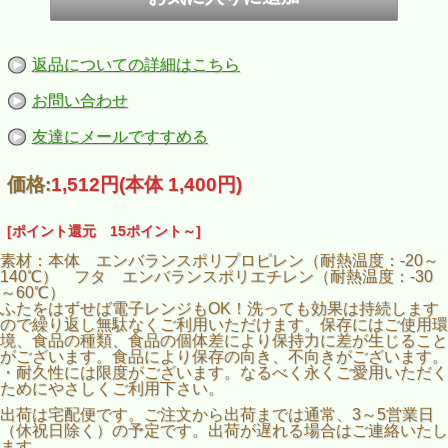
返品についての詳細はこちら
お問い合わせ
友達にメールですすめる
価格:
1,512円
(本体 1,400円)
[ポイント還元 15ポイント～]
素材：本体 エンバランスポリプロピレン（耐熱温度：-20～
140℃） フタ エンバランスポリエチレン（耐熱温度：-30
～60℃）
ふたをはずせば電子レンジもOK！洗っても効果は持続します
ので繰り返し無駄なくご利用いただけます。保存にはご使用環
境、食品の種類、食品の個体差により保持力に差が生じること
がございます。食品により保存の向き、不向きがございます。
・耐久性には限度がございます。なるべく永くご愛用いただく
ためにやさしくご利用下さい。
出荷は宅配便です。ご注文から出荷までは通常、3～5営業日
（休祝日除く）の予定です。出荷が遅れる場合はご連絡いたし
ます。