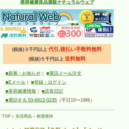
美容健康良品通販ナチュラルウェブ
代引,後払い手数料無料
(税抜)３千円以上
送料無料
(税抜)５千円以上
■新着・お知らせ
｜
■電話メール注文
■Eメール
｜
■登録・ログイン
■美容健康情報
｜
■店長日記
■電話する 03-6912-0235
（平日10〜18時）
TOP
生活用品
鮮度保持
>
>