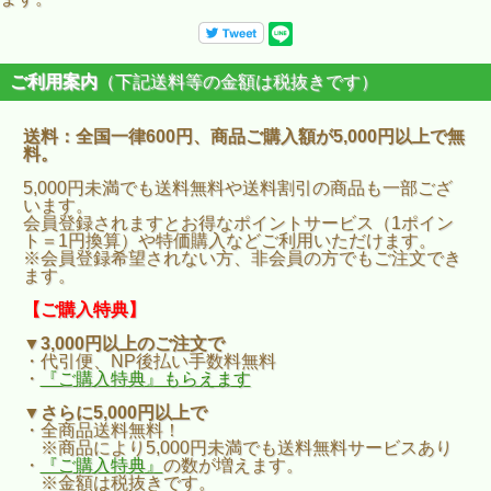
ご利用案内
（下記送料等の金額は税抜きです）
送料：全国一律600円、商品ご購入額が5,000円以上で無
料。
5,000円未満でも送料無料や送料割引の商品も一部ござ
います。
会員登録されますとお得なポイントサービス（1ポイン
ト＝1円換算）や特価購入などご利用いただけます。
※会員登録希望されない方、非会員の方でもご注文でき
ます。
【ご購入特典】
▼3,000円以上のご注文で
・代引便、NP後払い手数料無料
・
『ご購入特典』もらえます
▼さらに5,000円以上で
・全商品送料無料！
※商品により5,000円未満でも送料無料サービスあり
・
『ご購入特典』
の数が増えます。
※金額は税抜きです。