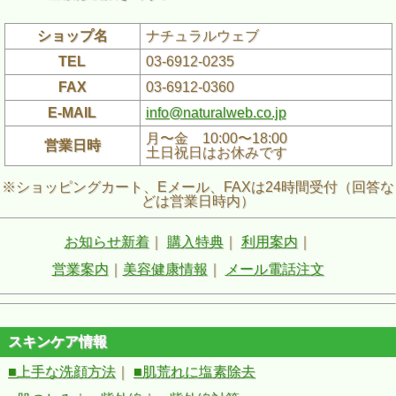
ショップ名
ナチュラルウェブ
TEL
03-6912-0235
FAX
03-6912-0360
E-MAIL
info@naturalweb.co.jp
月〜金 10:00〜18:00
営業日時
土日祝日はお休みです
※ショッピングカート、Eメール、FAXは24時間受付（回答な
どは営業日時内）
お知らせ新着
｜
購入特典
｜
利用案内
｜
営業案内
｜
美容健康情報
｜
メール電話注文
スキンケア情報
■上手な洗顔方法
｜
■肌荒れに塩素除去