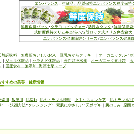
エンバランス
：
生鮮品、品質保持エンバランス鮮度保持
鮮度保持パック
/
タテヨコピッチャー
/
活性水タンク
/
鮮度保持袋
式鮮度保持スリム弁当箱小
/
2段ロック式スリム弁当箱大
エンバランス健康繊維シリーズ
/
エンバランス健康
天然調味料
｜
無農薬おいしいお米
｜
豆乳おからクッキー
｜
オーガニックルイボ
ト
｜
ジェル化粧品
｜
セラミド化粧品
｜
高性能浄水器
｜
オーガニック青汁粒
｜
天
ト
｜
国産食材・無添加 海藻七草スープ
おすすめの美容・健康情報
乾燥肌
敏感肌
肌荒れ
肌のトラブル情報
｜
上手なスキンケア
｜
肌トラブル別
鹸
" ・
洗顔方法
"
クレンジング
"|
素肌にやさしい
"
天然ゲル
｜
肌のしみ
,
原因