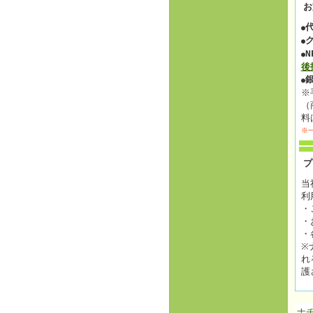
お
●
●
N
●
後
●
※
（
料
※
プ
当
利
・
・
・
※
れ
護
ナ