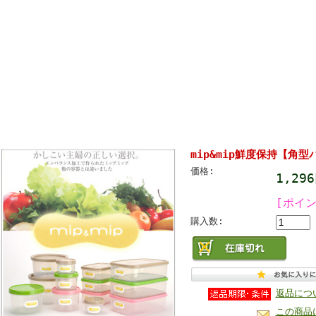
mip&mip鮮度保持【角型
価格:
1,29
[ポイン
購入数:
返品につ
この商品