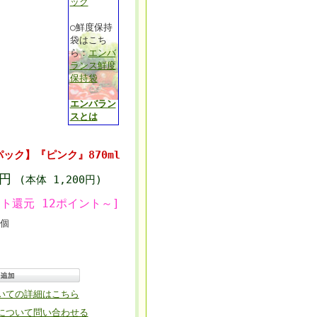
ック
○鮮度保持
袋はこち
ら：
エンバ
ランス鮮度
保持袋
エンバラン
スとは
パック】『ピンク』870ml
6円
(本体 1,200円)
ト還元 12ポイント～]
個
いての詳細はこちら
について問い合わせる