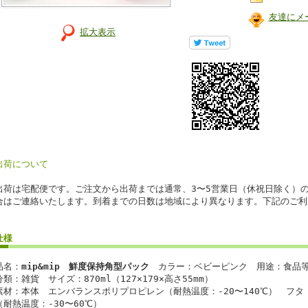
友達にメ
拡大表示
出荷について
出荷は宅配便です。ご注文から出荷までは通常、3〜5営業日（休祝日除く）
合はご連絡いたします。到着までの日数は地域により異なります。下記のご利
仕様
品名：
mip&mip
鮮度保持角型パック
カラー：ベビーピンク 用途：食品等
分類：雑貨 サイズ：870ml（127×179×高さ55mm）
素材：本体 エンバランスポリプロピレン（耐熱温度：-20〜140℃） フ
（耐熱温度：-30〜60℃）