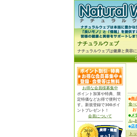
ナチュラルウェブ
ナチュラルウェブは健康と美容に
お得な会員様募集中
ポイント加算や特典、限
●
商
定特価などお得で便利で
食べ
す。新規登録で300ポイ
お
ントプレゼント！
●
メ
会員について
ル
…
●
店
トッ