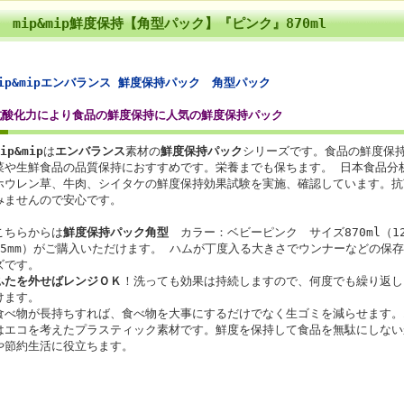
mip&mip鮮度保持【角型パック】『ピンク』870ml
mip&mipエンバランス 鮮度保持パック 角型パック
抗酸化力により食品の鮮度保持に人気の鮮度保持パック
ip&mip
は
エンバランス
素材の
鮮度保持パック
シリーズです。食品の鮮度保
菜や生鮮食品の品質保持におすすめです。栄養までも保ちます。 日本食品分
ホウレン草、牛肉、シイタケの鮮度保持効果試験を実施、確認しています。抗
みませんので安心です。
こちらからは
鮮度保持パック角型
カラー：ベビーピンク サイズ870ml（127
55mm）がご購入いただけます。 ハムが丁度入る大きさでウンナーなどの保
ズです。
ふたを外せばレンジＯＫ
！洗っても効果は持続しますので、何度でも繰り返し
けます。
食べ物が長持ちすれば、食べ物を大事にするだけでなく生ゴミを減らせます。
はエコを考えたプラスティック素材です。鮮度を保持して食品を無駄にしない
や節約生活に役立ちます。