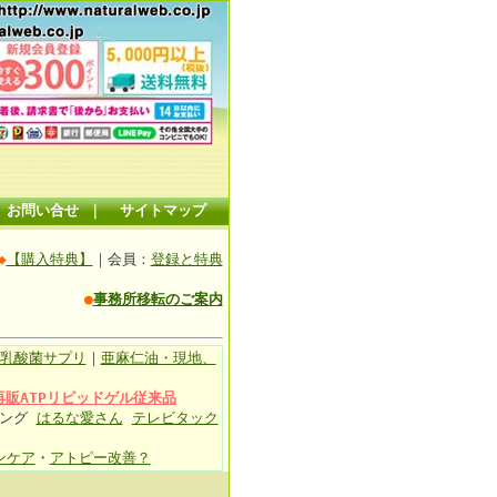
お問い合せ
｜
サイトマップ
◆
【購入特典】
｜会員：
登録と特典
●
事務所移転のご案内
乳酸菌サプリ
｜
亜麻仁油・現地、
再販ATPリピッドゲル従来品
ィング
はるな愛さん
テレビタック
ンケア
・
アトピー改善？