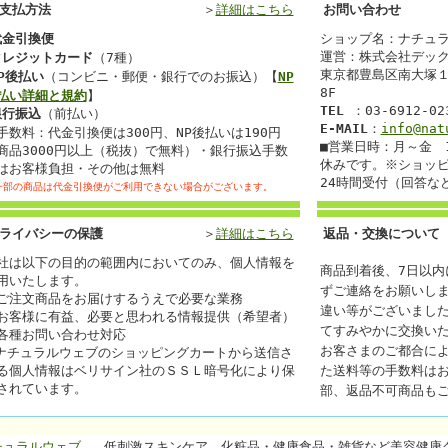
支払方法
＞
詳細はこちら
お問い合わせ
代金引換便
ショップ名：ナチュ
運営：株式会社デック 
クレジットカード
（7種）
東京都豊島区南大塚１
P後払い
（コンビニ・郵便・銀行でのお振込）【
NP
8F
払い詳細と規約
】
TEL
：03-6912-02
銀行振込
（前払い）
E-MAIL
：
info@nat
手数料：代金引換便は300円、
NP後払いは190円
■営業日時：月～金 1
商品3000円以上（税抜）で無料）・銀行振込手数
休みです。※ショッピ
はお客様負担・その他は無料
24時間受付（回答な
一部の商品は代金引換便がご利用できない場合がございます。
ライバシーの保護
＞
詳細はこちら
返品・交換について
社は以下の目的の範囲内においてのみ、個人情報を
商品到着後、7日以内
用いたします。
ずご連絡をお願いし
ご注文商品をお届けするうえで必要な業務
違い等がございまし
お客様に有益、必要と思われる情報提供（希望者）
てすみやかに交換い
各種お問い合わせ対応
お客さまのご都合に
ナチュラルウェブのショッピングカートから送信さ
る個人情報はベリサイン社のＳＳＬ暗号化により保
た送料等の手数料は
されています。
部、返品不可商品も
チュラルウェブ
低刺激スキンケア、化粧品・健康食品・雑貨など美容健康