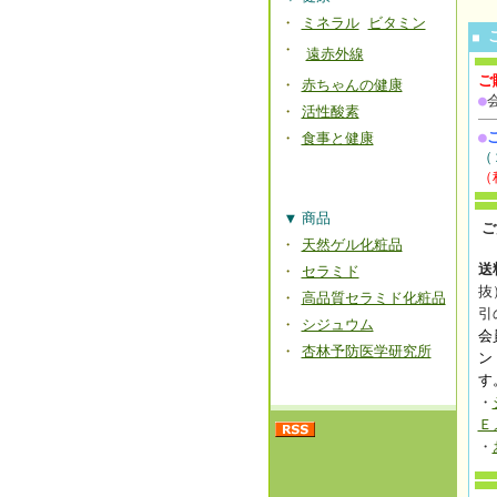
・
ミネラル
ビタミン
■
・
遠赤外線
ご
・
赤ちゃんの健康
●
・
活性酸素
●
・
食事と健康
（
（
▼
商品
ご
・
天然ゲル化粧品
送
・
セラミド
抜
・
高品質セラミド化粧品
引
・
シジュウム
会
・
杏林予防医学研究所
ン
す
・
Ｅ
・