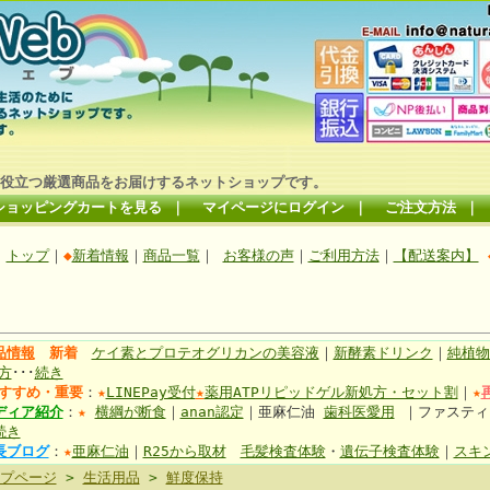
役立つ厳選商品をお届けするネットショップです。
ショッピングカートを見る
｜
マイページにログイン
｜
ご注文方法
｜
トップ
｜
◆
新着情報
｜
商品一覧
｜
お客様の声
｜
ご利用方法
｜
【配送案内】
品情報
新着
ケイ素とプロテオグリカンの美容液
｜
新酵素ドリンク
｜
純植物
方
･･･
続き
すすめ・重要
：
★
LINEPay受付
★
薬用ATPリピッドゲル新処方・セット割
｜
★
ディア紹介
：
★
横綱が断食
｜
anan認定
｜亜麻仁油
歯科医愛用
｜ファステ
続き
長ブログ
：
★
亜麻仁油
｜
R25から取材
毛髪検査体験
・
遺伝子検査体験
｜
スキ
プページ
>
生活用品
>
鮮度保持