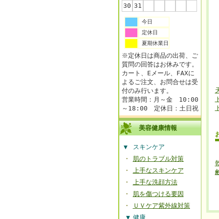
30
31
今日
定休日
夏期休業日
※定休日は商品の出荷、ご
質問の回答はお休みです。
カート、Eメール、FAXに
よるご注文、お問合せは受
付のみ行います。
営業時間：月～金 10:00
～18:00 定休日：土日祝
美容健康情報
▼
スキンケア
・
肌のトラブル対策
・
上手なスキンケア
・
上手な洗顔方法
・
肌を傷つける要因
・
ＵＶケア紫外線対策
▼
健康