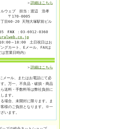
＞
詳細はこちら
ラルウェブ 担当：渡辺 浩孝
〒170-0005
丁目60-20 天翔大塚駅前ビル
35
FAX
：03-6912-0360
uralweb.co.jp
0:00～18:00 土日祝日はお
ングカート、Eメール、FAXは
どは営業日時内）
＞
詳細はこちら
にメール、またはお電話にて必
ます。万一、不良品・破損・商品
たら送料・手数料等は弊社負担に
たします。
よる場合、未開封に限ります。ま
お客様のご負担となります。※一
ございます。
グッズの総合ネットショップ