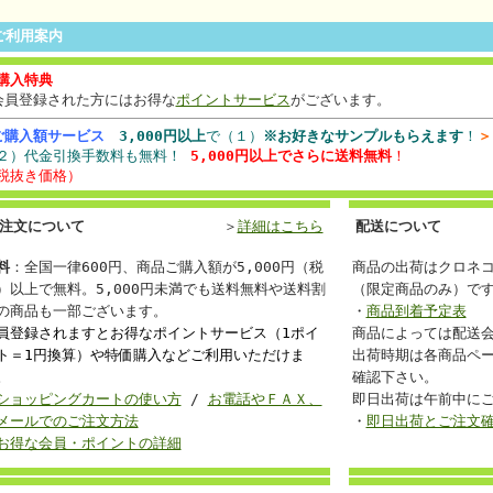
ご利用案内
購入特典
会員登録された方にはお得な
ポイントサービス
がございます。
ご購入額サービス
3,000円以上
で（１）
※お好きなサンプルもらえます
！
＞
２）代金引換手数料も無料！
5,000円以上でさらに送料無料
！
税抜き価格）
注文について
＞
詳細はこちら
配送について
料
：全国一律600円、商品ご購入額が5,000円（税
商品の出荷はクロネ
）以上で無料。5,000円未満でも送料無料や送料割
（限定商品のみ）で
の商品も一部ございます。
・
商品到着予定表
員登録されますとお得なポイントサービス（1ポイ
商品によっては配送
ト＝1円換算）や特価購入などご利用いただけま
出荷時期は各商品ペ
。
確認下さい。
ショッピングカートの使い方
/
お電話やＦＡＸ、
即日出荷は午前中に
メールでのご注文方法
・
即日出荷とご注文
お得な会員・ポイントの詳細