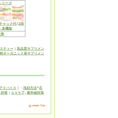
シリーズ
チャック付
/
2段
・多機能
腹巻
スティー
｜
高品質サプリメン
然オーガニック系サプリメン
アドバイス
｜・
洗顔方法
"
石
と対策
｜
ＵＶケア
,
紫外線対策
page top