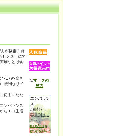
持力が抜群！野
析センターにて
菌剤などは含
×179×高さ
※
マークの
存に便利なサイ
見方
ご使用いただ
エンバラン
ス
エンバランス
○種類別、
からエコ生活
容量別はこ
ちら：
mip&mip
鮮度保持パ