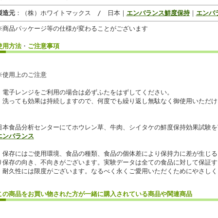
製造元
：（株）ホワイトマックス / 日本｜
エンバランス鮮度保持
｜
エンバ
※商品パッケージ等の仕様が変わることがございます
使用方法
・
ご注意事項
※使用上のご注意
・電子レンジをご利用の場合は必ずふたをはずしてください。
・洗っても効果は持続しますので、何度でも繰り返し無駄なく御使用いただけ
日本食品分析センターにてホウレン草、牛肉、シイタケの鮮度保持効果試験を
エンバランス
・保存にはご使用環境、食品の種類、食品の個体差により保持力に差が生じる
り保存の向き、不向きがございます。実験データは全ての食品に対して保証す
・耐久性には限度がございます。なるべく永くご愛用いただくためにやさしく
この商品を
お買い物
された方が
一緒に購入
されている商品や関連商品