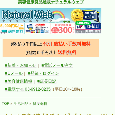
美容健康良品通販ナチュラルウェブ
代引,後払い手数料無料
(税抜)３千円以上
送料無料
(税抜)５千円以上
■新着・お知らせ
｜
■電話メール注文
■Eメール
｜
■登録・ログイン
■美容健康情報
｜
■店長日記
■電話する 03-6912-0235
（平日10〜18時）
TOP
生活用品
鮮度保持
>
>