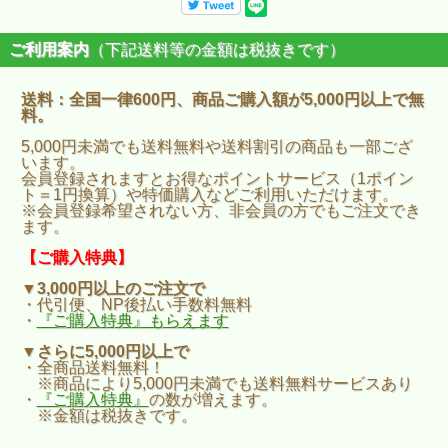
ご利用案内
（下記送料等の金額は税抜きです）
送料：全国一律600円、商品ご購入額が5,000円以上で無
料。
5,000円未満でも送料無料や送料割引の商品も一部ござ
います。
会員登録されますとお得なポイントサービス（1ポイン
ト＝1円換算）や特価購入などご利用いただけます。
※会員登録希望されない方、非会員の方でもご注文でき
ます。
【ご購入特典】
▼3,000円以上のご注文で
・代引便、NP後払い手数料無料
・
『ご購入特典』もらえます
▼さらに5,000円以上で
・全商品送料無料！
※商品により5,000円未満でも送料無料サービスあり
・
『ご購入特典』
の数が増えます。
※金額は税抜きです。