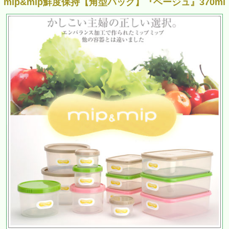
mip&mip鮮度保持【角型パック】『ベージュ』370ml