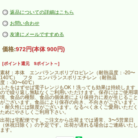
返品についての詳細はこちら
お問い合わせ
友達にメールですすめる
価格:
972円
(本体 900円)
[ポイント還元 9ポイント～]
素材：本体 エンバランスポリプロピレン（耐熱温度：-20〜
140℃） フタ エンバランスポリエチレン（耐熱温
度：-30〜60℃）
ふたをはずせば電子レンジもOK！洗っても効果は持続します
ので繰り返し無駄なくご利用いただけます。保存にはご使用環
境、食品の種類、食品の個体差により保持力に差が生じること
がございます。食品により保存の向き、不向きがございます。
・耐久性には限度がございます。なるべく永くご愛用いただく
ためにやさしくご利用下さい。
出荷は宅配便です。ご注文から出荷までは通常、3〜5営業日
（休祝日除く）の予定です。出荷が遅れる場合はご連絡いたし
ます。