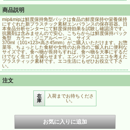
商品説明
mip&mipは鮮度保持角型パックは食品の鮮度保持や栄養保持
にすぐれた新プラスチック素材エンバランスの保存容器。日
本食品分析センターにて鮮度保持効果を試験し確認済です。
抗菌剤は含みませんので安心。こちらからは鮮度保持パック
角型 カラー：ジニアルベージュ サイズ
370ml（101×123×高さ45mm）がご購入いただけます。お惣
菜等、ちょっとした食材や女性のお弁当のご飯入れに便利な
サイズです。食べ物が長持ちすれば、食べ物を大事にするだ
けでなく生ゴミを減らせます。エンバランスはエコを考えた
プラスティック素材です。エコ生活にもぜひお役立て下さ
い。
注文
在
入荷までお待ちくださ
庫
い。