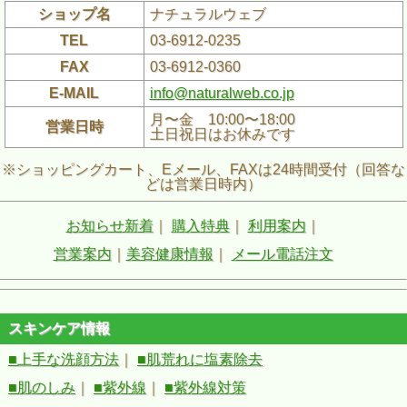
ショップ名
ナチュラルウェブ
TEL
03-6912-0235
FAX
03-6912-0360
E-MAIL
info@naturalweb.co.jp
月〜金 10:00〜18:00
営業日時
土日祝日はお休みです
※ショッピングカート、Eメール、FAXは24時間受付（回答な
どは営業日時内）
お知らせ新着
｜
購入特典
｜
利用案内
｜
営業案内
｜
美容健康情報
｜
メール電話注文
スキンケア情報
■上手な洗顔方法
｜
■肌荒れに塩素除去
■肌のしみ
｜
■紫外線
｜
■紫外線対策