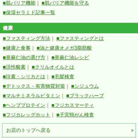
■肌バリア機能
｜
■肌バリア機能を守る
■保湿セラミド記事一覧
健康
■ファスティング方法
｜
■ファスティングとは
■健康と食事
｜
■油と健康オメガ3脂肪酸
■亜麻仁油の選び方
｜
■亜麻仁油レシピ
■活性酸素
｜
■クリルオイルとは
■珪素・シリカとは
｜
■毛髪検査
■デトックス・有害物質対策
｜
■シジュウム
■マルチミネラルビタミン
｜
■ブラックハーブ
■ヘンププロテイン
｜
■フジカスマーティ
■フジカレッグホット
｜
■子宮頸がん検査
お店のトップへ戻る