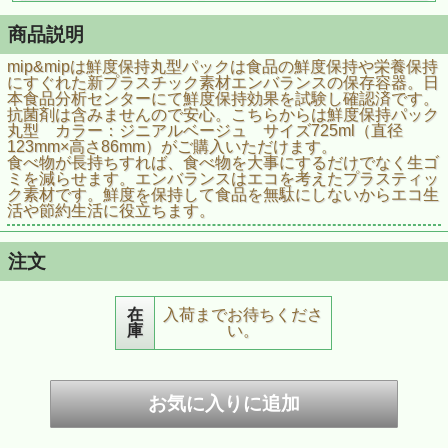
商品説明
mip&mipは鮮度保持丸型パックは食品の鮮度保持や栄養保持
にすぐれた新プラスチック素材エンバランスの保存容器。日
本食品分析センターにて鮮度保持効果を試験し確認済です。
抗菌剤は含みませんので安心。こちらからは鮮度保持パック
丸型 カラー：ジニアルベージュ サイズ725ml（直径
123mm×高さ86mm）がご購入いただけます。
食べ物が長持ちすれば、食べ物を大事にするだけでなく生ゴ
ミを減らせます。エンバランスはエコを考えたプラスティッ
ク素材です。鮮度を保持して食品を無駄にしないからエコ生
活や節約生活に役立ちます。
注文
在
入荷までお待ちくださ
庫
い。