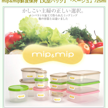
mip&mip鮮度保持【丸型パック】『ベージュ』725ml