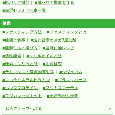
■肌バリア機能
｜
■肌バリア機能を守る
■保湿セラミド記事一覧
健康
■ファスティング方法
｜
■ファスティングとは
■健康と食事
｜
■油と健康オメガ3脂肪酸
■亜麻仁油の選び方
｜
■亜麻仁油レシピ
■活性酸素
｜
■クリルオイルとは
■珪素・シリカとは
｜
■毛髪検査
■デトックス・有害物質対策
｜
■シジュウム
■マルチミネラルビタミン
｜
■ブラックハーブ
■ヘンププロテイン
｜
■フジカスマーティ
■フジカレッグホット
｜
■子宮頸がん検査
お店のトップへ戻る