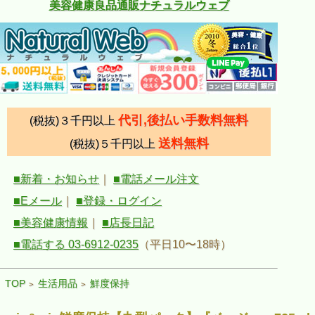
美容健康良品通販ナチュラルウェブ
代引,後払い手数料無料
(税抜)３千円以上
送料無料
(税抜)５千円以上
■新着・お知らせ
｜
■電話メール注文
■Eメール
｜
■登録・ログイン
■美容健康情報
｜
■店長日記
■電話する 03-6912-0235
（平日10〜18時）
TOP
生活用品
鮮度保持
>
>