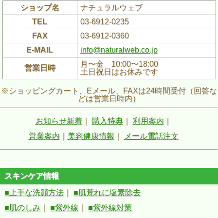
ショップ名
ナチュラルウェブ
TEL
03-6912-0235
FAX
03-6912-0360
E-MAIL
info@naturalweb.co.jp
月〜金 10:00〜18:00
営業日時
土日祝日はお休みです
※ショッピングカート、Eメール、FAXは24時間受付（回答な
どは営業日時内）
お知らせ新着
｜
購入特典
｜
利用案内
｜
営業案内
｜
美容健康情報
｜
メール電話注文
スキンケア情報
■上手な洗顔方法
｜
■肌荒れに塩素除去
■肌のしみ
｜
■紫外線
｜
■紫外線対策