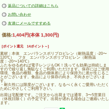
返品についての詳細はこちら
お問い合わせ
友達にメールですすめる
価格:
1,404円
(本体 1,300円)
[ポイント還元 14ポイント～]
素材：本体 エンバランスポリプロピレン（耐熱温度：-20〜
120℃） フタ エンバランスポリプロピレン（耐熱温
度：-20〜140℃）
ふたをゆるめれば電子レンジもOK！洗っても効果は持続しま
すので繰り返し無駄なくご利用いただけます。保存にはご使用
環境、食品の種類、食品の個体差により保持力に差が生じるこ
とがございます。食品により保存の向き、不向きがございま
す。
・耐久性には限度がございます。なるべく永くご愛用いただく
ためにやさしくご利用下さい。
出荷は宅配便です。ご注文から出荷までは通常、3〜5営業日
（休祝日除く）の予定です。出荷が遅れる場合はご連絡いたし
ます。