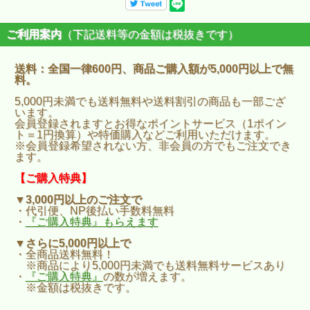
ご利用案内
（下記送料等の金額は税抜きです）
送料：全国一律600円、商品ご購入額が5,000円以上で無
料。
5,000円未満でも送料無料や送料割引の商品も一部ござ
います。
会員登録されますとお得なポイントサービス（1ポイン
ト＝1円換算）や特価購入などご利用いただけます。
※会員登録希望されない方、非会員の方でもご注文でき
ます。
【ご購入特典】
▼3,000円以上のご注文で
・代引便、NP後払い手数料無料
・
『ご購入特典』もらえます
▼さらに5,000円以上で
・全商品送料無料！
※商品により5,000円未満でも送料無料サービスあり
・
『ご購入特典』
の数が増えます。
※金額は税抜きです。