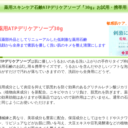
薬用スキンケア石鹸ATPデリケアソープ『30g』お試用・携帯
敏感肌ケア
薬用ATPデリケアソープ30g
医薬部外品としてリニューアルした低刺激な薬用石鹸
洗顔から全身まで素肌を優しく洗い肌のキメを整え清潔にします
ATPデリケアソープ
は肌に優しいうるおいのある洗い上がりの手作りタイプ枠
薬用石鹸のお試し用＆携帯サイズです。うるおいを含んだやさしいソフトな泡
転がすだけで汚れが落ちていきますので、洗顔から全身用にどうぞ。
薬用成分として炎症を抑えて肌荒れを防ぐ効果のあるグリチルレチン酸ジカリ
ム（植物由来成分）を新配合。ニキビやカミソリ負け、肌荒れを防ぎます。薬
の効果効能はありますが医薬品ではないので副作用はございません。通常の石
と同じようにお使いいただけます。
機械練と異なり、美容成分も豊富に配合。保湿成分としてはセラミドやスクワ
ン、リピジュアなどがお肌に潤いを与え、大豆エキスや豆乳発酵液などの植物