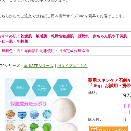
キス、ビタミンＣが肌のキメを整えます。
こちらからのご注文ではお試し用＆携帯サイズ30gを素早くお届けします。
おすすめ肌：
乾燥肌
・
敏感肌
・
乾燥性敏感肌
・
肌荒れ
・
赤ちゃん肌や子供肌
・
トピー肌
・
年齢肌
・無着色・石油界面活性剤非使用・旧指定成分無添加
ATPシリーズ：
薬用ATPシリーズ
｜
旧タイプはこちら
薬用スキンケア石鹸A
『30g』お試用・携
価格:
9
[
～]
購入数: