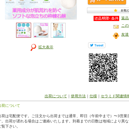
返品
この
友達
拡大表示
出荷について
｜
使用方法
｜
仕様
｜
セラミド関連情
出荷について
出荷は宅配便です。ご注文から出荷までは通常、即日（午前中まで）〜3営業
す。出荷が遅れる場合はご連絡いたします。到着までの日数は地域により異な
ご覧下さい。