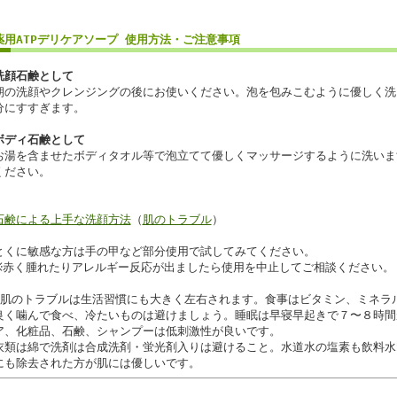
薬用ATPデリケアソープ 使用方法・ご注意事項
洗顔石鹸として
朝の洗顔やクレンジングの後にお使いください。泡を包みこむように優しく洗
分にすすぎます。
ボディ石鹸として
お湯を含ませたボディタオル等で泡立てて優しくマッサージするように洗いま
ください。
石鹸による上手な洗顔方法
（
肌のトラブル
）
とくに敏感な方は手の甲など部分使用で試してみてください。
※赤く腫れたりアレルギー反応が出ましたら使用を中止してご相談ください。
★肌のトラブルは生活習慣にも大きく左右されます。食事はビタミン、ミネラ
良く噛んで食べ、冷たいものは避けましょう。睡眠は早寝早起きで７〜８時間
ア、化粧品、石鹸、シャンプーは低刺激性が良いです。
衣類は綿で洗剤は合成洗剤・蛍光剤入りは避けること。水道水の塩素も飲料水
にも除去された方が肌には優しいです。