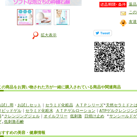
返品
この
友達
拡大表示
この商品を
お買い物
された方が
一緒に購入
されている商品
や関連商品
お試し用
・
お試しセット
｜
セラミド化粧品
ＡＴＰシリーズ
"
天然セラミドと
リピッドゲル
｜
セラミド化粧水
ＡＴＰゲルローション
｜
ATPゲルクレンジン
料
"
クレンジングジェル
｜
オイルフリー
低刺激
日焼け止め
"
サンシールドゲ
プ
,
低刺激石鹸
おすすめの美容・健康
情報