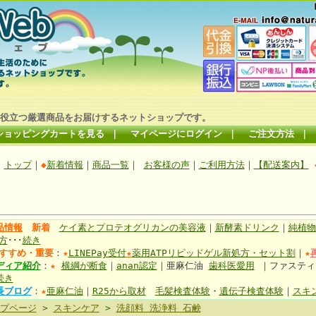
役立つ厳選商品をお届けするネットショップです。
ショッピングカートを見る
｜
マイページにログイン
｜
ご注文方法
｜
トップ
｜
◆
新着情報
｜
商品一覧
｜
お客様の声
｜
ご利用方法
｜
【配送案内】
品情報
新着
ケイ素とプロテオグリカンの美容液
｜
新酵素ドリンク
｜
純植物
方
･･･
続き
すすめ・重要
：
★
LINEPay受付
★
薬用ATPリピッドゲル新処方・セット割
｜
★
ディア紹介
：
★
横綱が断食
｜
anan認定
｜亜麻仁油
歯科医愛用
｜ファステ
続き
長ブログ
：
★
亜麻仁油
｜
R25から取材
毛髪検査体験
・
遺伝子検査体験
｜
スキ
プページ
>
スキンケア
>
洗顔料 洗浄料 石鹸