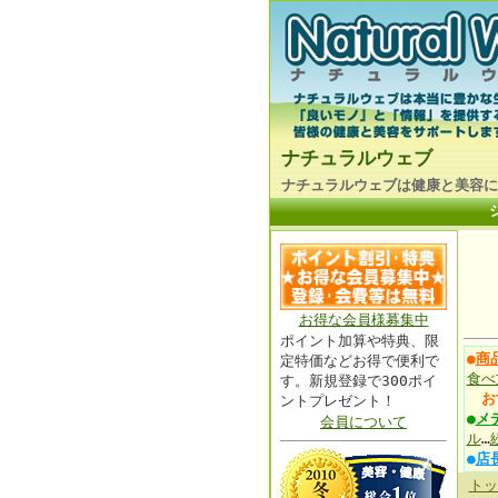
ナチュラルウェブ
ナチュラルウェブは健康と美容に
お得な会員様募集中
ポイント加算や特典、限
●
商
定特価などお得で便利で
食べ
す。新規登録で300ポイ
お
ントプレゼント！
●
メ
会員について
ル
…
●
店
トッ