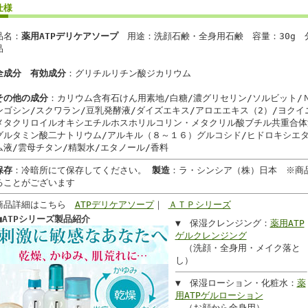
仕様
品名：
薬用ATPデリケアソープ
用途：洗顔石鹸・全身用石鹸 容量：30g 
品
全成分
有効成分
：グリチルリチン酸ジカリウム
その他の成分
：カリウム含有石けん用素地/白糖/濃グリセリン/ソルビット/
ンゴシン/スクワラン/豆乳発酵液/ダイズエキス/アロエエキス（2）/ヨクイ
メタクリロイルオキシエチルホスホリルコリン・メタクリル酸ブチル共重合体
グルタミン酸二ナトリウム/アルキル（８～１６）グルコシド/ヒドロキシエ
ム液/雲母チタン/精製水/エタノール/香料
保存
：冷暗所にて保存してください。
製造
：ラ・シンシア（株）日本 ※商
ることがございます
商品詳細はこちら
ATPデリケアソープ
｜
ＡＴＰシリーズ
■
ATPシリーズ製品紹介
▼ 保湿クレンジング：
薬用ATP
ゲルクレンジング
（洗顔・全身用・メイク落と
し）
▼ 保湿ローション・化粧水：
薬
用ATPゲルローション
（お顔から全身用）