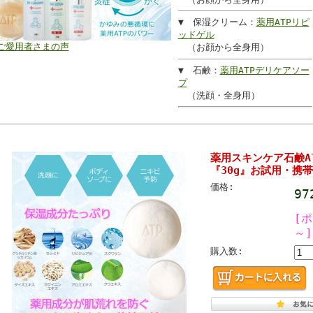
▼ 保湿クリーム：
薬用ATPリピ
ッドゲル
ご愛用者さまの声
（お顔から全身用）
▼ 石鹸：
薬用ATPデリケアソー
プ
（洗顔・全身用）
薬用スキンケア石鹸A
『30g』お試用・携
価格:
9
[
～]
購入数: