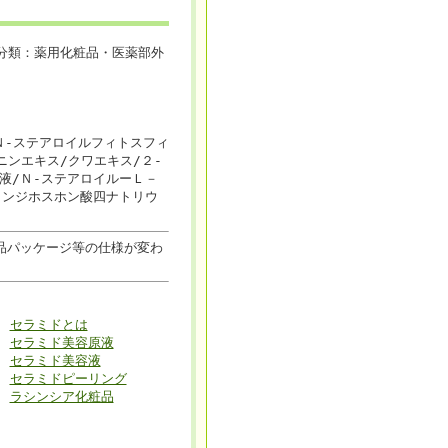
分類：薬用化粧品・医薬部外
Ｎ-ステアロイルフィトスフィ
ニンエキス/クワエキス/２-
液/Ｎ-ステアロイルーＬ－
タンジホスホン酸四ナトリウ
品パッケージ等の仕様が変わ
セラミドとは
セラミド美容原液
セラミド美容液
セラミドピーリング
ラシンシア化粧品