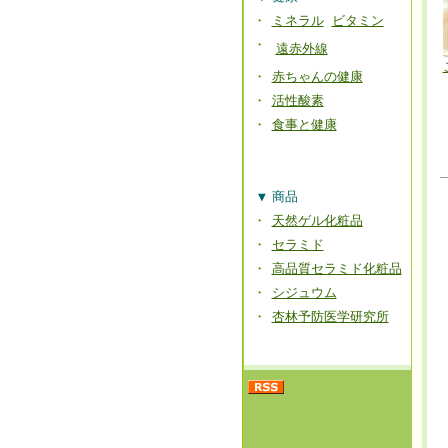
・
ミネラル
ビタミン
・
遠赤外線
・
赤ちゃんの健康
・
活性酸素
・
食事と健康
▼
商品
・
天然ゲル化粧品
・
セラミド
・
高品質セラミド化粧品
・
シジュウム
・
杏林予防医学研究所