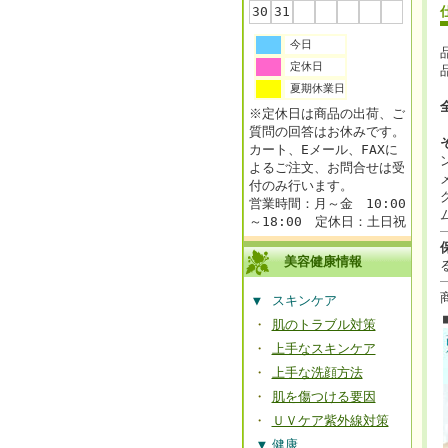
30
31
今日
定休日
夏期休業日
※定休日は商品の出荷、ご
質問の回答はお休みです。
カート、Eメール、FAXに
よるご注文、お問合せは受
付のみ行います。
営業時間：月～金 10:00
～18:00 定休日：土日祝
美容健康情報
▼
スキンケア
・
肌のトラブル対策
・
上手なスキンケア
・
上手な洗顔方法
・
肌を傷つける要因
・
ＵＶケア紫外線対策
▼
健康