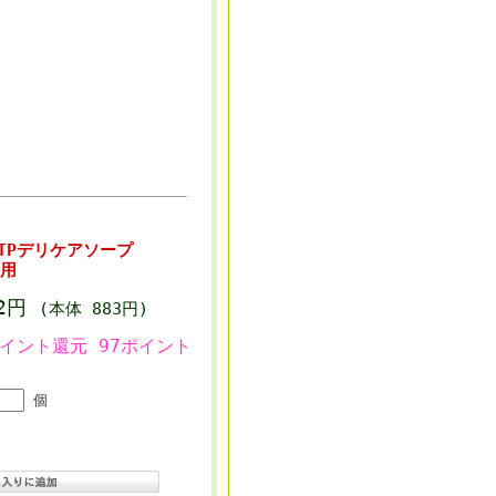
TPデリケアソープ
帯用
72円
(本体 883円)
ポイント還元 97ポイント
個