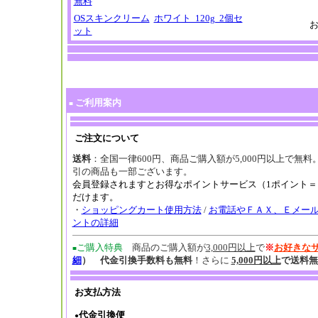
無料
OSスキンクリーム
ホワイト 120g 2個セ
ット
ご利用案内
■
ご注文について
送料
：全国一律600円、商品ご購入額が5,000円以上で無料
引の商品も一部ございます。
会員登録されますとお得なポイントサービス（1ポイント＝
だけます。
・
ショッピングカート使用方法
/
お電話やＦＡＸ、Ｅメー
ントの詳細
ご購入特典
商品のご購入額が
3,000円以上
で
※
お好きな
■
細
） 代金引換手数料も無料
！さらに
5,000円以上
で送料無
お支払方法
代金引換便
●