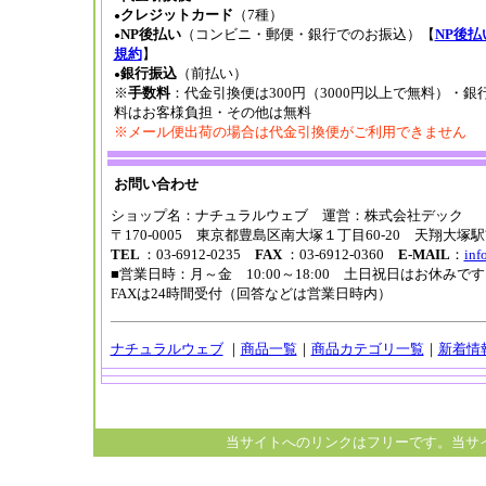
クレジットカード
（7種）
●
NP後払い
（コンビニ・郵便・銀行でのお振込）【
NP後払
●
規約
】
銀行振込
（前払い）
●
※
手数料
：代金引換便は300円（3000円以上で無料）・銀
料はお客様負担・その他は無料
※メール便出荷の場合は代金引換便がご利用できません
お問い合わせ
ショップ名：ナチュラルウェブ 運営：株式会社デック
〒170-0005 東京都豊島区南大塚１丁目60-20 天翔大塚
TEL
：03-6912-0235
FAX
：03-6912-0360
E-MAIL
：
inf
■営業日時：月～金 10:00～18:00 土日祝日はお休み
FAXは24時間受付（回答などは営業日時内）
ナチュラルウェブ
｜
商品一覧
｜
商品カテゴリ一覧
｜
新着情
当サイトへのリンクはフリーです。当サ