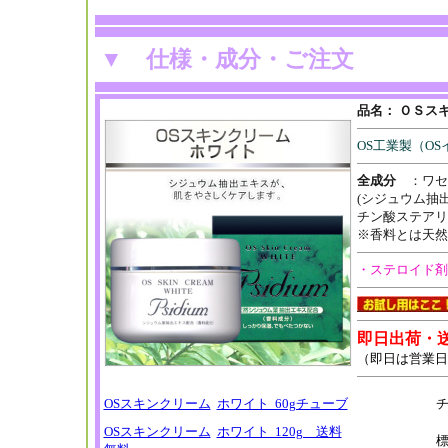
▼
仕様・成分・ご注文
品名：
ＯＳス
OS工業製（O
全成分
：ワセ
(シジュウム抽
チン酸ステアリ
※香料とは天然
・ステロイド剤
即日出荷・
（即日は営業日
OSスキンクリーム
ホワイト 60gチューブ
OSスキンクリーム
ホワイト 120g 送料
標