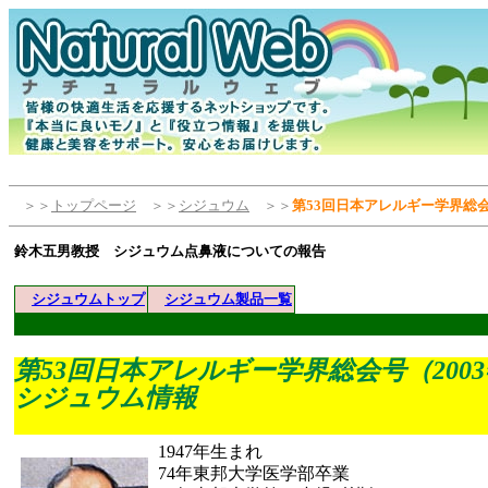
＞＞
トップページ
＞＞
シジュウム
＞＞
第53回日本アレルギー学界総会
鈴木五男教授 シジュウム点鼻液についての報告
シジュウムトップ
シジュウム製品一覧
第53回日本アレルギー学界総会号（200
シジュウム情報
1947年生まれ
74年東邦大学医学部卒業