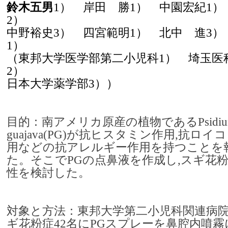
鈴木五男
1） 岸田 勝1） 中園宏紀1）
2）
中野裕史3） 四宮範明1） 北中 進3）
1）
（東邦大学医学部第二小児科1） 埼玉医
2）
日本大学薬学部3））
目的：南アメリカ原産の植物であるPsidiu
guajava(PG)が抗ヒスタミン作用,抗ロ
用などの抗アレルギー作用を持つことを
た。そこでPGの点鼻液を作成し,スギ花
性を検討した。
対象と方法：東邦大学第二小児科関連病
ギ花粉症42名にPGスプレーを鼻腔内噴霧に