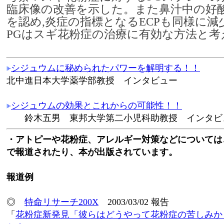
臨床像の改善を示した。また鼻汁中の好
を認め,炎症の指標となるECPも同様に
PGはスギ花粉症の治療に有効な方法と考
シジュウムに秘められたパワーを解明する！！
北中進日本大学薬学部教授 インタビュー
シジュウムの効果とこれからの可能性！！
鈴木五男 東邦大学第二小児科助教授 インタビ
・アトピーや花粉症、アレルギー対策などについては
で報道されたり、本が出版されています。
報道例
◎
特命リサーチ200X
2003/03/02 報告
「
花粉症新発見「彼らはどうやって花粉症の苦しみか