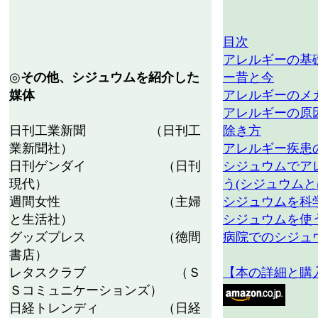
目次
アレルギーの基
◎
その他、シジュウムを紹介した
ー昔と今
媒体
アレルギーのメ
アレルギーの原
日刊工業新聞 （日刊工
除き方
業新聞社）
アレルギー疾患
日刊ゲンダイ （日刊
シジュウムでア
現代）
う(シジュウム
週間女性 （主婦
シジュウムを科
と生活社）
シジュウムを使
グッズプレス （徳間
病院でのシジュ
書店）
レタスクラブ （Ｓ
【本の詳細と購
Ｓコミュニケーションズ）
日経トレンディ （日経