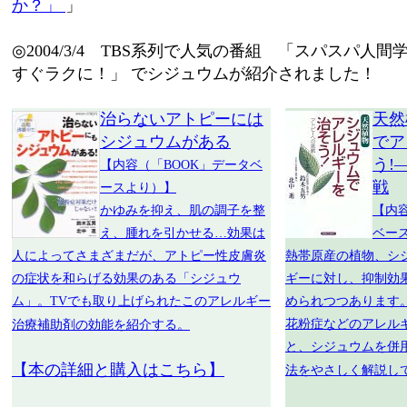
か？」
」
◎2004/3/4 TBS系列で人気の番組 「スパスパ人間
すぐラクに！」 でシジュウムが紹介されました！
治らないアトピーには
天然
シジュウムがある
でア
う!
【内容（「BOOK」データベ
戦
ースより）】
かゆみを抑え、肌の調子を整
【内
え、腫れを引かせる…効果は
ベー
人によってさまざまだが、アトピー性皮膚炎
熱帯原産の植物、シ
の症状を和らげる効果のある「シジュウ
ギーに対し、抑制効
ム」。TVでも取り上げられたこのアレルギー
められつつあります
花粉症などのアレル
治療補助剤の効能を紹介する。
と、シジュウムを併
【本の詳細と購入はこちら】
法をやさしく解説し