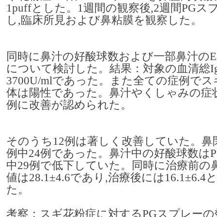
1puffとした。1週間の観察後,2週間PG
し,臨床所見および鼻粘膜を観察した。
同時に鼻汁の好酸球数および一部鼻汁のEC
について検討した。結果：対象の血清総IgE
3700U/mlであった。また全ての症例でス
体は陽性であった。鼻汁やくしゃみの症状
例に改善が認められた。
そのうち12例は著しく改善していた。鼻
例中24例であった。鼻汁中の好酸球数はP
中29例で低下していた。同時に治療前の鼻
値は28.1±4.6であり,治療後には16.1±6
た。
考察：スギ花粉症に対するPGスプレーの