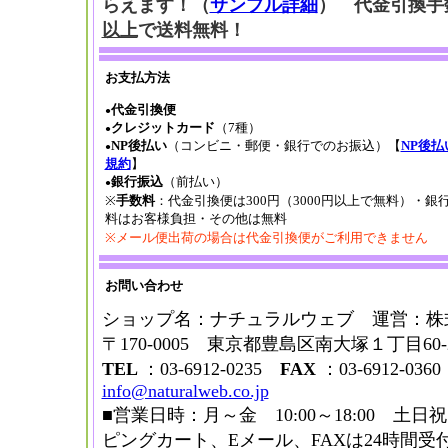
らえます！
（
サンプル詳細
） 代金引換手
以上
で送料無料！
お支払方法
代金引換便
●
クレジットカード
（7種）
●
NP後払い
（コンビニ・郵便・銀行でのお振込）【
NP後払
●
規約
】
銀行振込
（前払い）
●
※
手数料
：代金引換便は300円（3000円以上で無料）・銀
料はお客様負担・その他は無料
※メール便出荷の場合は代金引換便がご利用できません
お問い合わせ
ショップ名：ナチュラルウェブ 運営：株
〒170-0005 東京都豊島区南大塚１丁目6
TEL
：03-6912-0235
FAX
：03-6912-036
info@naturalweb.co.jp
■営業日時：月～金 10:00～18:00 
ピングカート、Eメール、FAXは24時間