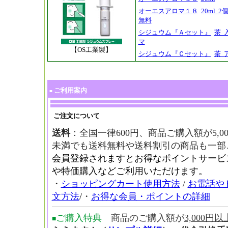
オーエスアロマ１８
20ml 
無料
シジュウム『Ａセット』
茶 
マ
【OS工業製】
シジュウム『Ｃセット』
茶 
ご利用案内
■
ご注文について
送料
：全国一律600円、商品ご購入額が5,00
未満でも送料無料や送料割引の商品も一部
会員登録されますとお得なポイントサービ
や特価購入などご利用いただけます。
・
ショッピングカート使用方法
/
お電話や
文方法
/
・
お得な会員・ポイントの詳細
ご購入特典
商品のご購入額が
3,000円以
■