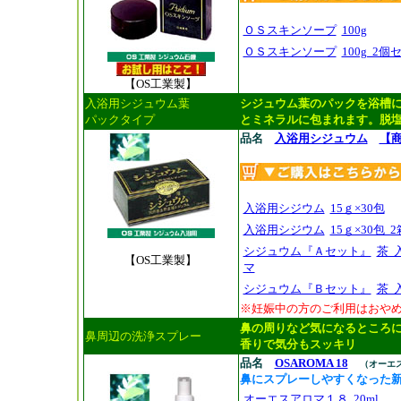
ＯＳスキンソープ
100g
ＯＳスキンソープ
100g 2個
【OS工業製】
入浴用シジュウム葉
シジュウム葉のパックを浴槽
パックタイプ
とミネラルに包まれます。脱
品名
入浴用シジュウム
【
入浴用シジウム
15ｇ×30包
入浴用シジウム
15ｇ×30包 
シジュウム『Ａセット』
茶 
【OS工業製】
マ
シジュウム『Ｂセット』
茶 
※妊娠中の方のご利用はおや
鼻の周りなど気になるところ
鼻周辺の洗浄スプレー
香りで気分もスッキリ
品名
OSAROMA 18
（オーエス
鼻にスプレーしやすくなった
オーエスアロマ１８
20ml