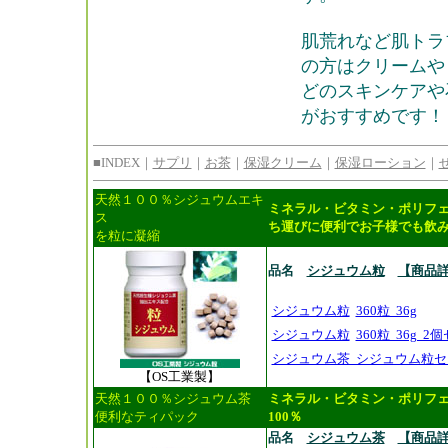
肌荒れなど肌トラ
の方はクリームや
どのスキンケアや
がおすすめです！
■INDEX｜
サプリ
｜
お茶
｜
保湿クリーム
｜
保湿ローション
｜
天然１００％シジュウムエキ
ミネラル・ビタミン・ポリフ
ス
ち運びに便利でお子様でも飲
を粒に凝縮
品名
シジュウム粒
【商品
シジュウム粒
360粒 36g
シジュウム粒
360粒 36g 2
シジュウム茶 シジュウム粒セ
【OS工業製】
天然１００％シジュウム茶
ミネラル・ビタミン・ポリフ
便利なティパック
100％
品名
シジュウム茶
【商品