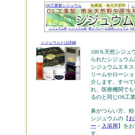
OS工業製シジュウム
無農薬・無化学肥料
｜
シ
シジュウム茶
/
シジュウム粒
/
鼻スプレー
/
入浴用シジュウム
/
O
シジュウムとは詳細
100％天然シジュ
られたシジュウム
シジュウムエキス
リームやローショ
介します。すべて
れ、医療機関でも
るのと同じOS工
鼻がつらい方、粉
シジュウムの【
お
ー
・
入浴用
】をお
す。