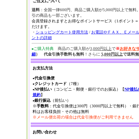
ご注文について
送料
：全国一律600円、商品ご購入額が5,000円以上で無料
引の商品も一部ございます。
会員登録されますとお得なポイントサービス（1ポイント＝
だけます。
・
ショッピングカート使用方法
/
お電話やＦＡＸ、Ｅメー
ントの詳細
ご購入特典
商品のご購入額が
3,000円以上
で
※
お好きな
■
細
） 代金引換手数料も無料
！さらに
5,000円以上
で送料無
お支払方法
代金引換便
●
クレジットカード
（7種）
●
NP後払い
（コンビニ・郵便・銀行でのお振込）【
NP後払
●
規約
】
銀行振込
（前払い）
●
※
手数料
：代金引換便は300円（3000円以上で無料）・銀
料はお客様負担・その他は無料
※メール便出荷の場合は代金引換便がご利用できません
お問い合わせ