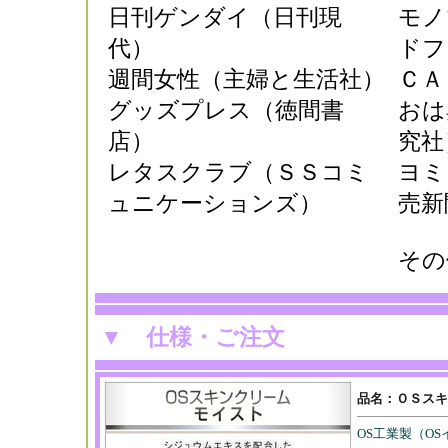
日刊ゲンダイ（日刊現
モノ
代）
ドフ
週間女性（主婦と生活社）
ＣＡ
グッズプレス（徳間書
おは
店）
究社
レタスクラブ（ＳＳコミ
ヨミ
ュニケーションズ）
売新
その
▼
仕様・ご注文
品名：
ＯＳスキ
OS工業製（O