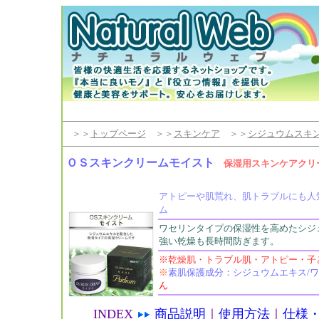
＞＞
トップページ
＞＞
スキンケア
＞＞
シジュウムスキ
ＯＳスキンクリームモイスト
保湿用スキンケアクリ
アトピーや肌荒れ、肌トラブルにも人
ム
ワセリンタイプの保湿性を高めたシジ
強い乾燥も長時間防ぎます。
※乾燥肌・トラブル肌・アトピー・子
※
素肌保護成分：シジュウムエキス/ワ
ん
INDEX
商品説明
｜
使用方法
｜
仕様