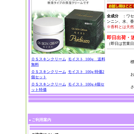
全成分
：ワセ
ンニン、水、香
※香料とは天然
即日出荷・
（即日は営業日
ＯＳスキンクリーム
モイスト 100g 送料
標
無料
ＯＳスキンクリーム
モイスト 100g 特価2
お
個セット
ＯＳスキンクリーム
モイスト 100g 4個セ
さ
ット特価
ご利用案内
■