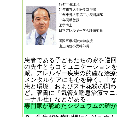
1947年生まれ
74年東邦大学医学部卒業
92年東邦大学第二小児科講師
95年同助教授
医学博士
日本アレルギー学会評議委員
国際医療福祉大学教授
山王病院小児科部長
患者である子どもたちの家を巡回
の先生ともコミュニケーション
派。アレルギー疾患の的確な治療
メンタルケアにも心を砕く。主な
患と環境、およびスギ花粉の関わ
ど。著書に『気管支喘息治療マニ
ーナル社）などがある。
専門家が認めたシジュウムの確か