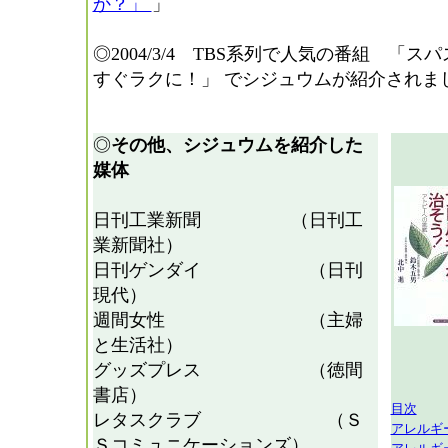
か？」
」
◎2004/3/4 TBS系列で人気の番組 「
すぐラクに！」 でシジュウムが紹介されま
◎
その他、シジュウムを紹介した
媒体
日刊工業新聞 （日刊工
業新聞社）
日刊ゲンダイ （日刊
現代）
週間女性 （主婦
と生活社）
グッズプレス （徳間
書店）
目次
レタスクラブ （Ｓ
アレルギ
Ｓコミュニケーションズ）