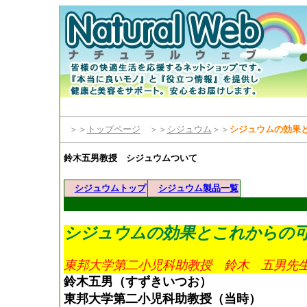
＞＞
トップページ
＞＞
シジュウム
＞＞
シジュウムの効果
鈴木五男教授 シジュウムついて
シジュウムトップ
シジュウム製品一覧
シジュウムの効果とこれからの
東邦大学第二小児科助教授 鈴木 五男先
鈴木五男（すずきいつお）
東邦大学第二小児科助教授（当時）