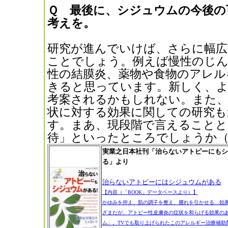
Ｑ 最後に、シジュウムの今後の
考えを。
研究が進んでいけば、さらに幅広
ことでしょう。例えば慢性のじ
性の結膜炎、薬物や食物のアレル
きると思っています。新しく、
考案されるかもしれない。また、
状に対する効果に関しての研究も
す。まあ、現段階で言えることと
待」といったところでしょうか（
実業之日本社刊「治らないアトピーにもシ
る」より
治らないアトピーにはシジュウムがある
【内容（「BOOK」データベースより）】
かゆみを抑え、肌の調子を整え、腫れを引かせる…効
ざまだが、アトピー性皮膚炎の症状を和らげる効果の
ム」。TVでも取り上げられたこのアレルギー治療補助