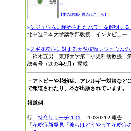
る。
【本の詳細と購入はこちら】
シジュウムに秘められたパワーを解明する
北中進日本大学薬学部教授 インタビュー
スギ花粉症に対する天然植物シジュウムの
鈴木五男 東邦大学第二小児科助教授 第
総会号（2003年9月）掲載
・アトピーや花粉症、アレルギー対策など
で報道されたり、本が出版されています。
報道例
◎
特命リサーチ200X
2003/03/02 報告
「
花粉症新発見「彼らはどうやって花粉症