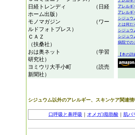
アレルギ
日経トレンディ （日経
アレルギ
アレルギ
ホーム出版）
シジュウ
モノマガジン （ワー
とは何だ
ルドフォトプレス）
シジュウ
ＣＡＺ
シジュウ
病院での
（扶桑社）
おは奥ネット （学習
【本の詳
研究社）
ヨミウリ大手小町 （読売
新聞社）
シジュウム以外のアレルギー、スキンケア関連情
口呼吸と鼻呼吸
｜
オメガ3脂肪酸
｜
肌バ