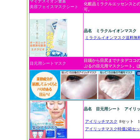
マイナスイオン豊富
化粧品ミラクルエッセンスと
美容フェイスマスクシート
可。
品名 ミラクルイオンマスク
ミラクルイオンマスク送料無
目頭から目尻までナタデココ
目元用シートマスク
ぷるの目元用マスクシート。
品名
目元用シート アイリ
アイリッチマスク
8セット 1
アイリッチマスク特価2箱セ