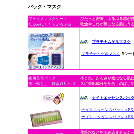
パック・マスク
フェイスマスクシート
ぴたっと密着、ぷるぷる感が
たるみにくくてぷるぷる
乾燥やしわが気になる肌にう
品名
プラチナムゲルマスク
プラチナムゲルマスク
5シー
夜用美容パック
小じわ、たるみが気になる肌
洗い落とし、拭き取り不用
スに美肌成分を配合 のばし
品名
ナイトエッセンスパッ
ナイトエッセンスパック＜EX
ナイトエッセンスパック＜EX
化粧水などを沁み込ませるシ