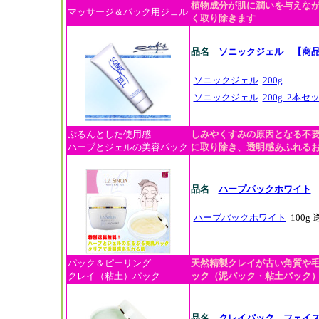
植物成分が肌に潤いを与えな
マッサージ＆パック用ジェル
く取り除きます
品名
ソニックジェル
【商
ソニックジェル
200g
ソニックジェル
200g 2本セ
ぷるんとした使用感
しみやくすみの原因となる不
ハーブとジェルの美容パック
に取り除き、透明感あふれる
品名
ハープパックホワイト
ハーブパックホワイト
100g
パック＆ピーリング
天然精製クレイが古い角質や
クレイ（粘土）パック
ック（泥パック・粘土パック
品名
クレイパック フェイ