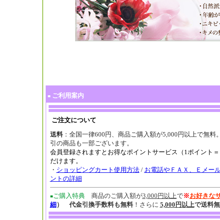
ご利用案内
■
ご注文について
送料
：全国一律600円、商品ご購入額が5,000円以上で無料
引の商品も一部ございます。
会員登録されますとお得なポイントサービス（1ポイント＝
だけます。
・
ショッピングカート使用方法
/
お電話やＦＡＸ、Ｅメー
ントの詳細
ご購入特典
商品のご購入額が
3,000円以上
で
※
お好きな
■
細
） 代金引換手数料も無料
！さらに
5,000円以上
で送料無