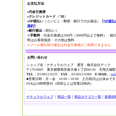
お支払方法
代金引換便
●
クレジットカード
（7種）
●
NP後払い
（コンビニ・郵便・銀行でのお振込）【
NP後払
●
規約
】
銀行振込
（前払い）
●
※
手数料
：代金引換便は300円（3000円以上で無料）・銀
料はお客様負担・その他は無料
※メール便出荷の場合は代金引換便がご利用できません
お問い合わせ
ショップ名：ナチュラルウェブ 運営：株式会社デック
〒170-0005 東京都豊島区南大塚１丁目60-20 天翔大塚
TEL
：03-6912-0235
FAX
：03-6912-0360
E-MAIL
：
inf
■営業日時：月～金 10:00～18:00 土日祝日はお休み
FAXは24時間受付（回答などは営業日時内）
ナチュラルウェブ
｜
商品一覧
｜
商品カテゴリ一覧
｜
新着情