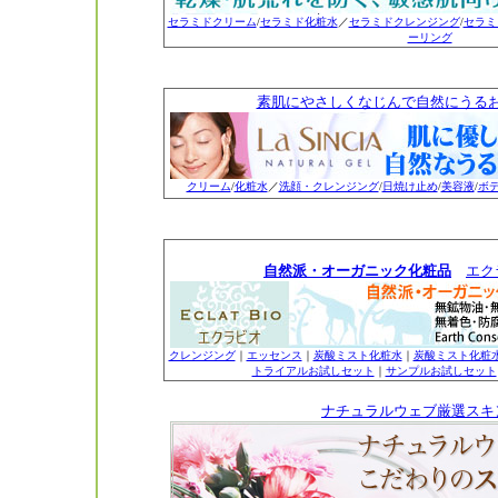
セラミドクリーム
/
セラミド化粧水
／
セラミドクレンジング
/
セラミ
ーリング
素肌にやさしくなじんで自然にうる
クリーム
/
化粧水
／
洗顔・クレンジング
/
日焼け止め
/
美容液
/
ボ
自然派・オーガニック化粧品
エク
クレンジング
｜
エッセンス
｜
炭酸ミスト化粧水
｜
炭酸ミスト化粧
トライアルお試しセット
｜
サンプルお試しセット
ナチュラルウェブ厳選スキ