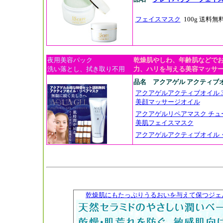
フェイスマスク
100g 送料無
夜用美容パック
乾燥肌やしわ、年齢肌などで
洗い落とし、拭き取り不用
力、ハリを与える美容マッサ
品名 アクアゲル アクティブ
アクアゲルアクティブオイル 3
美顔マッサージオイル
アクアゲルリペアマスク チュー
美肌フェイスマスク
アクアゲルアクティブオイル
乾燥肌にもたっぷりうるおいを与えて保つジェ