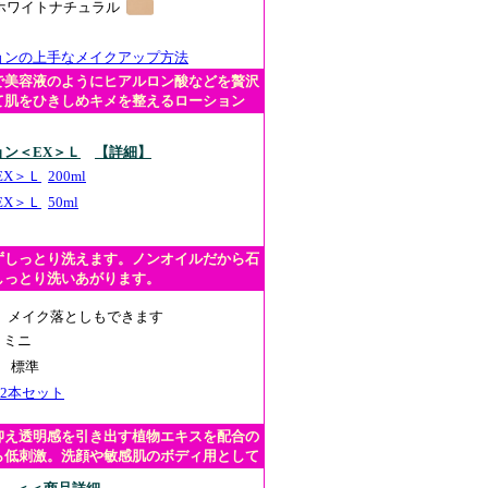
ホワイトナチュラル
ョンの上手なメイクアップ方法
で美容液のようにヒアルロン酸などを贅沢
て肌をひきしめキメを整えるローション
ン＜EX＞Ｌ
【詳細】
EX＞Ｌ
200ml
EX＞Ｌ
50ml
ずしっとり洗えます。ノンオイルだから石
しっとり洗いあがります。
メイク落としもできます
ミニ
標準
l 2本セット
抑え透明感を引き出す植物エキスを配合の
ら低刺激。洗顔や敏感肌のボディ用として