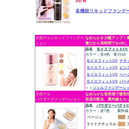
NEW
多機能リキッドファンデ
天然ゲルリキッドファンデー
なめらかさ大幅アップ！
ション
激だから長時間でもOK!
品名
モイスフィットUV
カラー：全4色 各35m
モイスフィットUV
ナチ
モイスフィットUV
ピン
モイスフィットUV
ベー
モイスフィットUV
パー
＞＞
ジェルファンデーシ
天然ゲル
なめらかな使用感で通気
パウダーファンデーション
容成分配合、紫外線もカ
品名
パウダリーパクトU
カラー：全7色 紫外線
ベージュ
ライトナチュラル