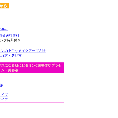
50ml
特価送料無料
ング特典付き
ョンの上手なメイクアップ方法
入れ方・選び方
が気になる肌にビタミンC誘導体やプラセ
ーム・美容液
原液
タイプ
タイプ