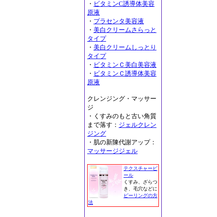
・
ビタミンC誘導体美容
原液
・
プラセンタ美容液
・
美白クリームさらっと
タイプ
・
美白クリームしっとり
タイプ
・
ビタミンＣ美白美容液
・
ビタミンＣ誘導体美容
原液
クレンジング・マッサー
ジ
・くすみのもと古い角質
まで落す：
ジェルクレン
ジング
・肌の新陳代謝アップ：
マッサージジェル
テクスチャーピ
ール
くすみ、ざらつ
き、毛穴などに
ピーリングの方
法