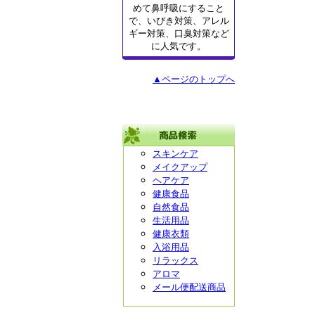
めて鼻呼吸にすること
で、いびき対策、アレル
ギー対策、口臭対策など
に人気です。
▲ページのトップへ
スキンケア
メイクアップ
ヘアケア
健康食品
自然食品
生活用品
健康衣類
入浴用品
リラックス
アロマ
メール便配送商品