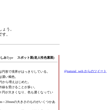
しょう。
です。
のしみ
Type
スポット斑(老人性色素斑)
@natural_web からのツイート
は円形で境界がはっきりしている。
は濃い褐色。
0代から増えはじめた。
外線を受けることが多い。
々円が大きくなり、色も濃くなってい
mm～20mmの大きさのものがいくつかあ