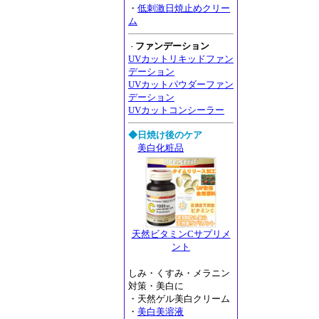
・
低刺激日焼止めクリー
ム
ファンデーション
・
UVカットリキッドファン
デーション
UVカットパウダーファン
デーション
UVカットコンシーラー
◆日焼け後のケア
美白化粧品
天然ビタミンCサプリメ
ント
しみ・くすみ・メラニン
対策・美白に
・天然ゲル美白クリーム
・
美白美溶液