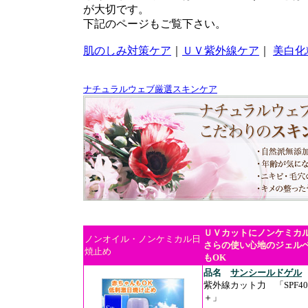
が大切です。
下記のページもご覧下さい。
肌のしみ対策ケア
｜
ＵＶ紫外線ケア
｜
美白化
ナチュラルウェブ厳選スキンケア
ＵＶカットにノンケミカ
ノンオイル・ノンケミカル日
さらの使い心地のジェル
焼止め
もOK
品名
サンシールドゲル
紫外線カット力 「SPF4
＋」