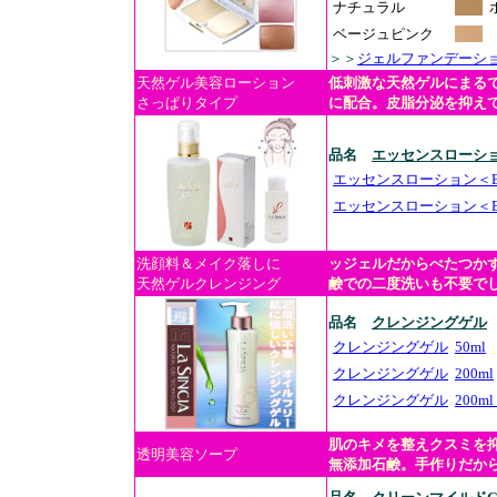
ナチュラル
ベージュピンク
＞＞
ジェルファンデーシ
天然ゲル美容ローション
低刺激な天然ゲルにまる
さっぱりタイプ
に配合。皮脂分泌を抑え
品名
エッセンスローショ
エッセンスローション＜
エッセンスローション＜
洗顔料＆メイク落しに
ッジェルだからべたつか
天然ゲルクレンジング
鹸での二度洗いも不要で
品名
クレンジングゲル
クレンジングゲル
50ml
クレンジングゲル
200ml
クレンジングゲル
200m
肌のキメを整えクスミを
透明美容ソープ
無添加石鹸。手作りだか