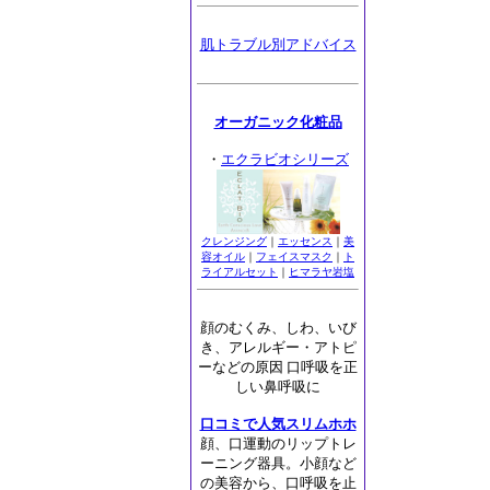
肌トラブル別アドバイス
オーガニック化粧品
・
エクラビオシリーズ
クレンジング
｜
エッセンス
｜
美
容オイル
｜
フェイスマスク
｜
ト
ライアルセット
｜
ヒマラヤ岩塩
顔のむくみ、しわ、いび
き、アレルギー・アトピ
ーなどの原因 口呼吸を正
しい鼻呼吸に
口コミで人気スリムホホ
顔、口運動のリップトレ
ーニング器具。小顔など
の美容から、口呼吸を止