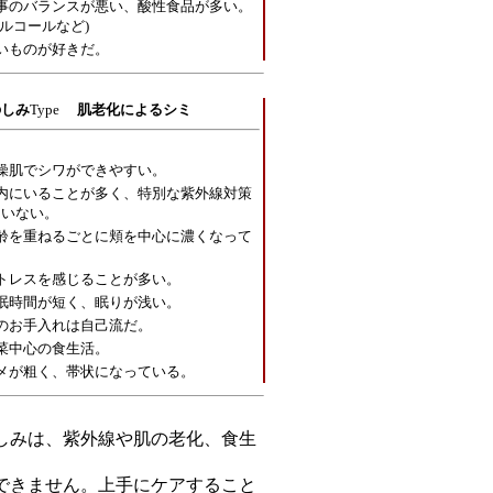
事のバランスが悪い、酸性食品が多い。
アルコールなど)
いものが好きだ。
のしみ
Type
肌老化によるシミ
燥肌でシワができやすい。
内にいることが多く、特別な紫外線対策
ていない。
齢を重ねるごとに頬を中心に濃くなって
。
トレスを感じることが多い。
眠時間が短く、眠りが浅い。
のお手入れは自己流だ。
菜中心の食生活。
メが粗く、帯状になっている。
しみは、紫外線や肌の老化、食生
。
できません。上手にケアすること