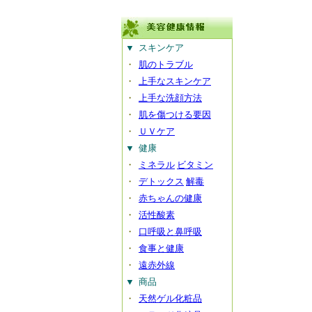
▼
スキンケア
・
肌のトラブル
・
上手なスキンケア
・
上手な洗顔方法
・
肌を傷つける要因
・
ＵＶケア
▼
健康
・
ミネラル
ビタミン
・
デトックス
解毒
・
赤ちゃんの健康
・
活性酸素
・
口呼吸と鼻呼吸
・
食事と健康
・
遠赤外線
▼
商品
・
天然ゲル化粧品