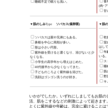
食
睡眠不足で眠りも浅い。
(肉･
甘
▼
肌のしみ
Type
ソバカス(雀卵斑)
▼
肌
ソバカスは親や兄弟にもある。
乾
鼻根を中心に両頬が多い。
室
はし
形は小さい円形。
年
紫外線を受けると濃くなり、浴びないと少
いる
なくなる。
ス
小学生の高学年から増えはじめた。
睡
40代後半から少なくなってきた。
肌
子どものころよく紫外線を浴びた。
野
洗顔はゴシゴシ洗うのが好き。
キ
いかがでしたか。いずれにしましてもお肌の
活、肌をこするなどの刺激によって起きます
とくに紫外線や年齢は、完全に避けることは