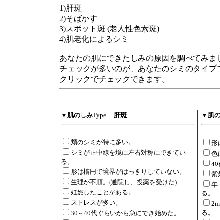
1)肝斑
2)そばかす
3)スポット斑 (老人性色素斑)
4)肌老化によるシミ
あなたの肌にできたしみの原因を調べてみま
チェックが多いのが、あなたのシミのタイプ
クリックでチェックできます。
▼
肌のしみ
Type
肝斑
▼
肌
頬のシミが特に多い。
形
シミが正中線を境に左右対称にできてい
色
る。
4
形は楕円で境界がはっきりしていない。
紫
生理が不順。(通院し、投薬を受けた)
年
妊娠したことがある。
る。
ストレスが多い。
2
る。
30～40代ぐらいから急にでき始めた。