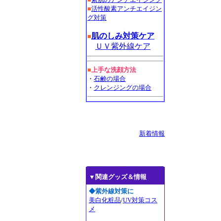
■
活性酸素アンチエイジン
グ対策
肌のしみ対策ケア
■
ＵＶ紫外線ケア
■
上手な洗顔方法
・
石鹸の場合
・
クレンジングの場合
新着情報
▼関連グッズ＆情報
◆紫外線対策に
美白化粧品
/
UV対策コス
メ