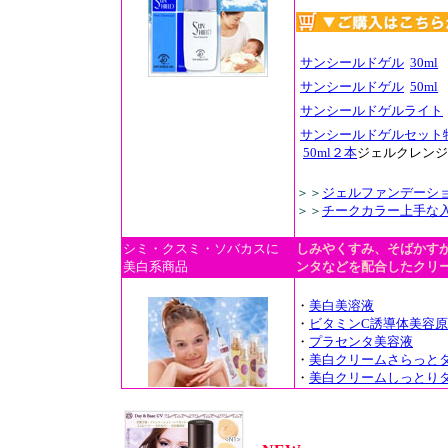
サンシールドゲル
30ml
サンシールドゲル
50ml
サンシールドゲルライト
サンシールドゲルセット
50ml２本
ジェルクレンジ
＞＞
ジェルファンデーシ
＞＞
チークカラー上手な
シミ・クスミ・ソバカスに
しみやくすみ、そばかす
美白系商品
ンタなどを配合したクリ
・
美白美溶液
・
ビタミンC誘導体美容
・
プラセンタ美容液
・
美白クリームさらっと
・
美白クリームしっとり