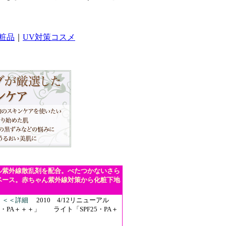
粧品
｜
UV対策コスメ
ル紫外線散乱剤を配合。べたつかないさら
ベース。赤ちゃん紫外線対策から化粧下地
＜＜詳細
2010 4/12リニューアル
0・PA＋＋＋」 ライト「SPF25・PA＋