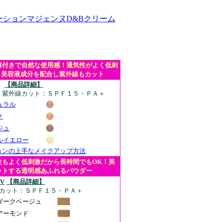
ーションマジェンヌD&Bクリーム
薄付きで自然な使用感！通気性がよく低刺
。美容液成分を配合し紫外線もカット
【商品詳細】
l/ 紫外線カット：ＳＰＦ１５・ＰＡ＋
ュラル
ク
ジュ
ルイエロー
ョンの上手なメイクアップ方法
性もよく低刺激だから長時間でもOK！美
ットする透明感あふれるパウダー
V
【商品詳細】
カット：ＳＰＦ１５・ＰＡ＋
ダークベージュ
アーモンド