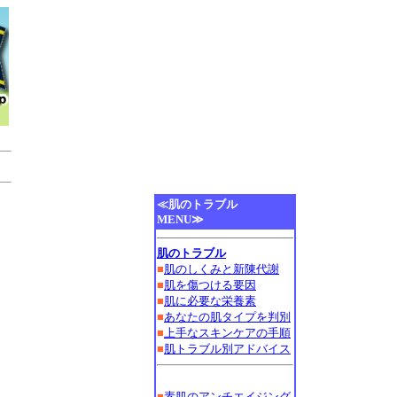
≪肌のトラブル
MENU≫
肌のトラブル
■
肌のしくみ
と
新陳代謝
■
肌を傷つける要因
■
肌に必要な栄養素
■
あなたの肌タイプを判別
■
上手なスキンケアの手順
■
肌トラブル別アドバイス
■
素肌のアンチエイジング