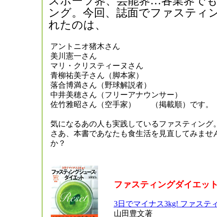
スポーツ界、芸能界…各業界で
ング。今回、誌面でファスティ
れたのは、
アントニオ猪木さん
美川憲一さん
マリ・クリスティーヌさん
青柳祐美子さん（脚本家）
落合博満さん（野球解説者）
中井美穂さん（フリーアナウンサー）
佐竹雅昭さん（空手家） （掲載順）です。
気になるあの人も実践しているファスティング
さあ、本書であなたも食生活を見直してみませ
か？
ファスティングダイエッ
3日でマイナス3kg! ファス
山田豊文著