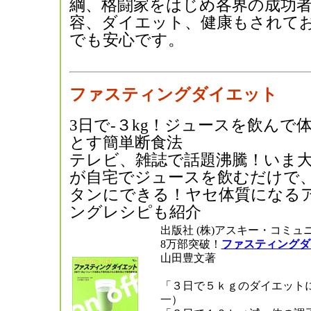
綱、格闘家をはじめ各界の成功
容、ダイエット、健康もされて
でも安心です。
ファスティングダイエット
3日で-３kg！ジュースを飲んで
とす簡単断食法
テレビ、雑誌で話題沸騰！いま
が自宅でジュースを飲むだけで
タンにできる！ヤセ体質になる
ングレシピも紹介
出版社 (株)アスキー・コミュ
8万部突破！
ファスティングダ
山田豊文著
「３日で５ｋｇのダイエット
一）