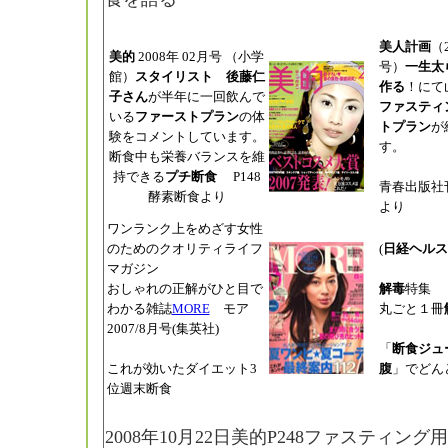
美人計画
（2
美的
2008年 02月号 （小学
号）
一生太
館）
スタイリスト
後藤仁
作る
！にて
子さん
が半年に一回飲んで
ファスティ
いる
ファーストプラン
の体
トプラン
が
験をコメントしています。
す。
断食中も栄養バランスを維
持できる
プチ断食
P148
青春出版社
酵素断食より
より
ワンランク上をめざす女性
のためのクオリティライフ
(
日経ヘルス
マガジン
おしゃれの正解がひと目で
解毒
特集
わかる雑誌
MORE
モア
丸ごと１冊
2007/8月号(集英社)
「
断食ジュ
これが効いたダイエット3
腹
」でどん
位週末断食
2008年10月22日美的P248ファスティン