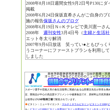
2008年8月18日週間女性9月2日号P130
掲載
2008年6月24日保坂直希さんがご自身の
施の報告
保坂さんのブログ
2008年6月19日Ｎ○Ｋテレビで美川憲一
2008年
週刊女性
3月4日号（
主婦と生活社
エット冬太り解消
2007年9月6日放送 笑ってい●ともびっ
うコーナーにファーストプランを利用して-
しました
スポーツ選手や芸能人等の食生活指導に実績のある山田豊文先生が所長を務
定、開発品が中心の高品質サプリメントや健康食品です、原材料は天然系素
は使用せず
GMP取得工場
で製造されています。
◆
ビタミン：ニューサイエンス：
マルチミネラルビタミン
/
ビタミンＣ1000
/
ビ
ル：
ビタミンC1000
/
ビタミンＢ群50
/
ビタミンＢ群100
/
ビタミンE
/
キッズビタ