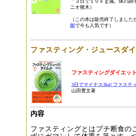
「３日で１０ｋｇ減。体の調
ニオ猪木）
（この本は販売終了しました
能
で今も人気です）
ファスティング・ジュースダイ
ファスティングダイエッ
3日でマイナス3kg! ファス
山田豊文著
内容
ファスティングとはプチ断食の