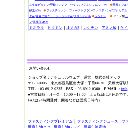
ネラルビタミン
/
亜鉛（ジンク）
/
セレン
/
マグネシウム
/
シリカ
◆
酵素
：
マル
酵素AOA
◆
ファスティング
：
ファーストプラン
/
ファスティングプレミアム
ダ産
/
亜麻仁油ニュージーランド産
/
クリルオイル
◆
レシチン
◆
:アミノ酸
ヘ
ン
/
高純度MSM
ミネラル
｜
ビタミン
｜
オメガ3
｜
レシチン
｜
アミノ酸
｜
ケイ
お問い合わせ
ショップ名：ナチュラルウェブ 運営：株式会社デック
〒170-0005 東京都豊島区南大塚１丁目60-20 天翔大塚
TEL
：03-6912-0235
FAX
：03-6912-0360
E-MAIL
：
info
■営業日時：月～金 10:00～18:00 土日祝日はお休み
FAXは24時間受付（回答などは営業日時内）
｜
ファスティングプレミアム
ファスティングジュース
｜
フ
亜麻仁油とは
｜
亜麻仁油レシピ
｜
亜麻仁油産地