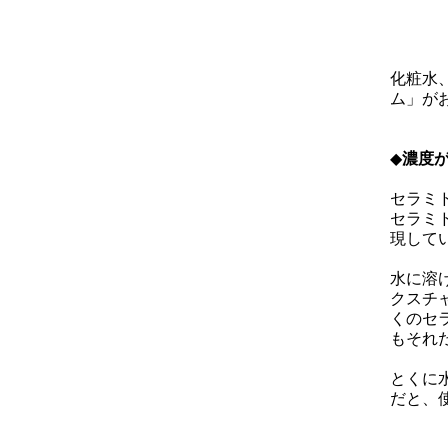
化粧水
ム」が
◆
濃度が
セラミ
セラミ
現して
水に溶
クスチ
くのセ
もそれ
とくに
だと、