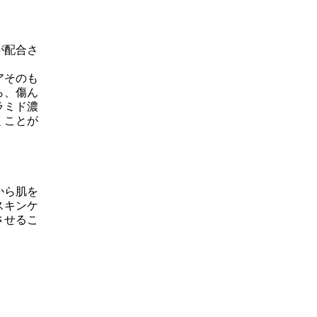
が配合さ
アそのも
ら、傷ん
ラミド濃
くことが
から肌を
スキンケ
させるこ