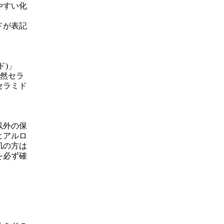
やすい化
ドが表記
ド)」
天然セラ
セラミド
。
以外の保
ヒアルロ
肌の方は
を必ず確