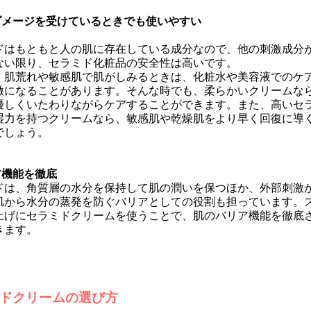
ダメージを受けているときでも使いやすい
ドはもともと人の肌に存在している成分なので、他の刺激成分
ない限り、セラミド化粧品の安全性は高いです。
、肌荒れや敏感肌で肌がしみるときは、化粧水や美容液でのケ
激になることがあります。そんな時でも、柔らかいクリームな
優しくいたわりながらケアすることができます。また、高いセ
湿力を持つクリームなら、敏感肌や乾燥肌をより早く回復に導
でしょう。
ア機能を徹底
ドは、角質層の水分を保持して肌の潤いを保つほか、外部刺激
肌から水分の蒸発を防ぐバリアとしての役割も担っています。
上げにセラミドクリームを使うことで、肌のバリア機能を徹底
きます。
ドクリームの選び方