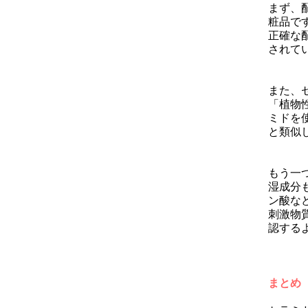
まず、
粧品で
正確な
されて
また、
「植物
ミドを
と類似
もう一
湿成分
ン酸な
刺激物
認する
まとめ