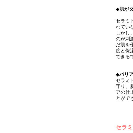
◆
肌が
セラミ
れてい
しかし
のが刺
だ肌を
度と保
できる
◆
バリ
セラミ
守り、
アの仕
とがで
セラミ