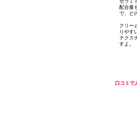
セラミ
配合量
で、ど
クリー
りやす
テクス
すよ。
口コミで