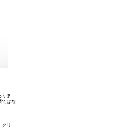
ありま
価ではな
、クリー
。