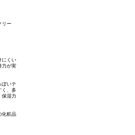
クリー
けにくい
持力が実
っぽいテ
すく、多
、保湿力
の化粧品