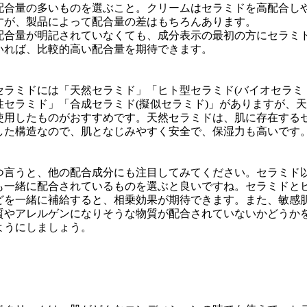
配合量の多いものを選ぶこと。クリームはセラミドを高配合し
すが、製品によって配合量の差はもちろんあります。
配合量が明記されていなくても、成分表示の最初の方にセラミ
いれば、比較的高い配合量を期待できます。
セラミドには「天然セラミド」「ヒト型セラミド(バイオセラミ
性セラミド」「合成セラミド(擬似セラミド)」がありますが、
使用したものがおすすめです。天然セラミドは、肌に存在する
した構造なので、肌となじみやすく安全で、保湿力も高いです
つ言うと、他の配合成分にも注目してみてください。セラミド
も一緒に配合されているものを選ぶと良いですね。セラミドと
どを一緒に補給すると、相乗効果が期待できます。また、敏感
質やアレルゲンになりそうな物質が配合されていないかどうか
ようにしましょう。