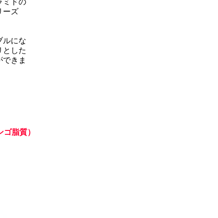
ラミドの
リーズ
ブルにな
リとした
ができま
ンゴ脂質）