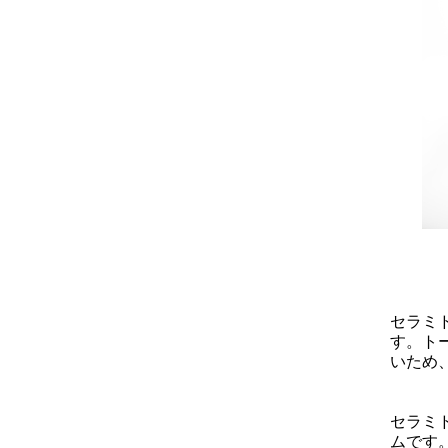
セラミ
す。ト
いため
セラミ
ムです