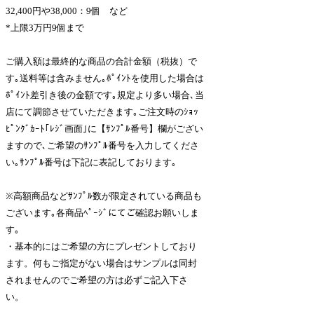
32,400円や38,000：9個 など
*上限3万円9個まで
ご購入額は最終的な商品の合計金額（税抜）で
す｡送料等は含みません｡ﾎﾟｲﾝﾄを使用した場合は
ﾎﾟｲﾝﾄ差引き後の金額です｡規定より多い場合､当
店にて調節させていただきます｡ご注文時のｼｮｯ
ﾋﾟﾝｸﾞｶｰﾄ｢ﾚｼﾞ画面｣に【ｻﾝﾌﾟﾙ番号】欄がござい
ますので､ご希望のｻﾝﾌﾟﾙ番号を入力してくださ
い｡ｻﾝﾌﾟﾙ番号は下記に表記しております｡
※高額商品などｻﾝﾌﾟﾙ数が限定されている商品も
ございます｡各商品ﾍﾟｰｼﾞにてご確認お願いしま
す｡
・基本的にはご希望の方にプレゼントしており
ます。何もご指定がない場合はサンプルは同封
されませんのでご希望の方は必ずご記入下さ
い。