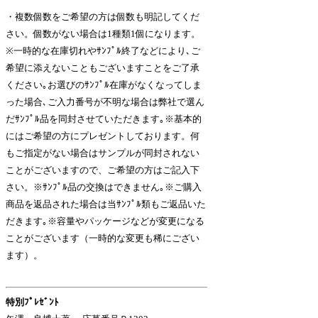
・複数個数をご希望の方は個数も明記してくだ
さい。個数がない場合は1種類1個になります。
※一時的な在庫切れやｻﾝﾌﾟﾙ終了などにより､ご
希望に添えないこともございますことをご了承
ください｡お選びのｻﾝﾌﾟﾙ在庫がなくなってしま
った場合､ご入力番号が不明な場合は弊社で選ん
だｻﾝﾌﾟﾙ品を同封させていただきます｡※基本的
にはご希望の方にプレゼントしております。何
もご指定がない場合はサンプルが同封されない
ことがございますので、ご希望の方はご記入下
さい。※ｻﾝﾌﾟﾙ品の交換はできません｡※ご購入
商品を返品された場合は当ｻﾝﾌﾟﾙ類もご返品いた
だきます｡※容量やパッケージなどが変更になる
ことがございます（一時的な変更も稀にござい
ます）。
特別ﾌﾟﾚｾﾞﾝﾄ