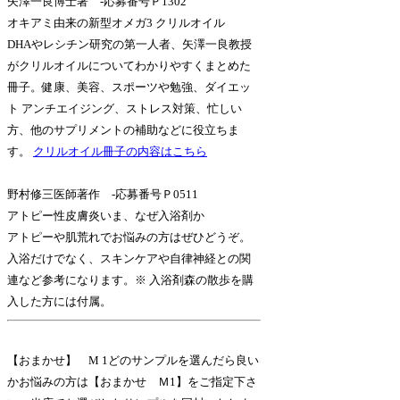
矢澤一良博士著 -応募番号Ｐ1302
オキアミ由来の新型オメガ3 クリルオイル
DHAやレシチン研究の第一人者、矢澤一良教授
がクリルオイルについてわかりやすくまとめた
冊子。健康、美容、スポーツや勉強、ダイエッ
ト アンチエイジング、ストレス対策、忙しい
方、他のサプリメントの補助などに役立ちま
す。
クリルオイル冊子の内容はこちら
野村修三医師著作 -応募番号Ｐ0511
アトピー性皮膚炎いま、なぜ入浴剤か
アトピーや肌荒れでお悩みの方はぜひどうぞ。
入浴だけでなく、スキンケアや自律神経との関
連など参考になります。※ 入浴剤森の散歩を購
入した方には付属。
【おまかせ】 M 1どのサンプルを選んだら良い
かお悩みの方は【おまかせ Ｍ1】をご指定下さ