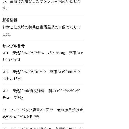
い。当店でお選びしたサンプルを同封いたしま
す。
新着情報
お米ご注文時の特典は当店選択の１個となりま
した。
サンプル番号
W 1 天然ｹﾞﾙｽｷﾝｹｱｸﾘｰﾑ ボトル10g 薬用ATP
ﾘﾋﾟｯﾄﾞｹﾞﾙ
W 2 天然ｹﾞﾙｽｷﾝｹｱﾛｰｼｮﾝ 薬用ATPｹﾞﾙﾛｰｼｮﾝ
ボトル15ml
W 3 天然ｹﾞﾙ全身洗浄料 新ATPｹﾞﾙｸﾚﾝｼﾞﾝｸﾞ
チューブ20g
S5 アルミパック容量約1回分 低刺激日焼け止
SPF55
めｻﾝｼｰﾙﾄﾞｹﾞﾙ