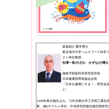
著者紹介
農学博士
東京海洋大学ヘルスフード科学
クト特任教授
矢澤一良(やざわ かずなが)博士
湘南予防医科学研究所所長
日本健康指導者協会会長
「日本を健康にする！」研究会
ど。
1948年東京都生まれ。72年京都大学工学部工業化
業。(株)ヤクルト本社・中央研究所微生物生態研究