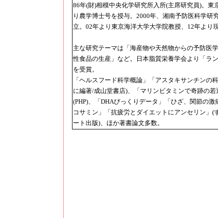
86年(財)相模中央化学研究所入所(主席研究員)。東
り農学博士号を授与。2000年、湘南予防医科学研
立。02年より東京海洋大学大学院教授、12年より
主な研究テーマは「海産物や天然物からの予防医
性食品の生産」など。日本脂質栄養学会より「ラ
を受賞。
「ヘルスフード科学概論」「アスタキサンチンの科
に編著/成山堂書店)、「マリンビタミンで奇跡の若
(PHP)、「DHAびっくりデータ」「ひざ、関節の
コサミン」「抗疲労とダイエットにアンセリン」(
ート出版)、ほか著書論文多数。