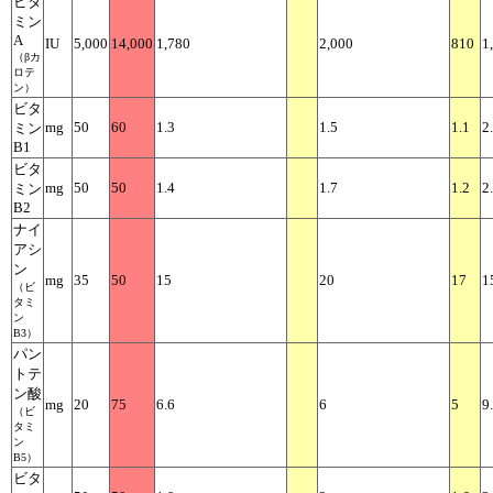
ビタ
ミン
A
IU
5,000
14,000
1,780
2,000
810
1
（βカ
ロテ
ン）
ビタ
mg
50
60
1.3
1.5
1.1
2
ミン
B1
ビタ
mg
50
50
1.4
1.7
1.2
2
ミン
B2
ナイ
アシ
ン
mg
35
50
15
20
17
1
（ビ
タミ
ン
B3）
パン
トテ
ン酸
mg
20
75
6.6
6
5
9
（ビ
タミ
ン
B5）
ビタ