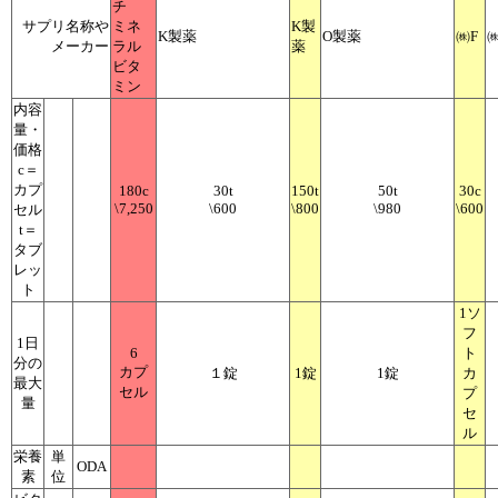
チ
サプリ名称や
ミネ
K製
K製薬
O製薬
㈱F
メーカー
ラル
薬
ビタ
ミン
内容
量・
価格
c＝
カプ
180c
30t
150t
50t
30c
\7,250
\600
\800
\980
\600
セル
t＝
タブ
レッ
ト
1ソ
フ
1日
6
ト
分の
カプ
１錠
1錠
1錠
カ
最大
セル
プ
量
セ
ル
栄養
単
ODA
素
位