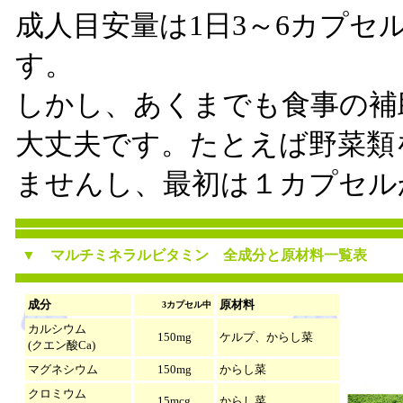
成人目安量は1日3～6カプセ
す。
しかし、あくまでも食事の補
大丈夫です。たとえば野菜類
ませんし、最初は１カプセル
▼
マルチミネラルビタミン
全成分と原材料一覧表
成分
原材料
3カプセル中
カルシウム
150mg
ケルプ、からし菜
(クエン酸Ca)
マグネシウム
150mg
からし菜
クロミウム
15mcg
からし菜