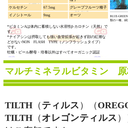
ケルセチン
67.5mg
グレープフルーツ種子
イノシトール
9mg
オーツ
BLUE-GREE
類の一種、緑
*ビタミンAは体内に蓄積しない水溶性β-カロチン（天然）で
す。
*ナイアシンは摂取しても強い血管拡張が起きず顔の紅潮な
どがないNON FLASH TYPE（ノンフラッシュタイプ）
です。
牡蠣・ビール酵母・培養以外はすべてオーガニック認証
マルチミネラルビタミン
原
TILTH
（
ティルス
）（
OREG
TILTH
（
オレゴンティルス
）