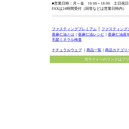
■営業日時：月～金 10:00～18:00 土
FAXは24時間受付（回答などは営業日時内）
｜
ファスティングプレミアム
ファスティング
亜麻仁油とは
｜
亜麻仁油レシピ
｜
亜麻仁油産
毛髪ミネラル検査
ナチュラルウェブ
｜
商品一覧
｜
商品カテゴリ
当サイトへのリンクはフ