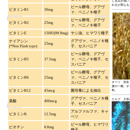
し苦みが強い
れるが異なる
ビール酵母、グアヴ
ビタミンB1
30mg
ァ、ベニノキ種子
ビール酵母、グアヴ
ビタミンB2
25mg
ァ、ベニノキ種子
ビタミンE
150IU(99.9mg)
ヤシ油、ヒマワリ種子
グアヴァ、ベニノキ種
ナイアシン
25mg
(*Non Flash type)
子、セスバニア
ビール酵母、グアヴ
ビタミンB5
37.5mg
ァ、ベニノキ種子、セ
スバニア
ビール酵母、グアヴ
ビタミンB6
25mg
ァ、ベニノキ種子、セ
スバニア
オーツ 別名
麦の一種。オ
ビタミンB12
45mcg
菌培養による抽出
料。
グアヴァ、ベニノキ種
ケルプ 大形
葉酸
400mcg
子、セスバニア
アルファルファ、キャ
ビタミンK
12.5mg
ベツ
ビール酵母、ヒマワリ
ビオチン
8.8mg
種子