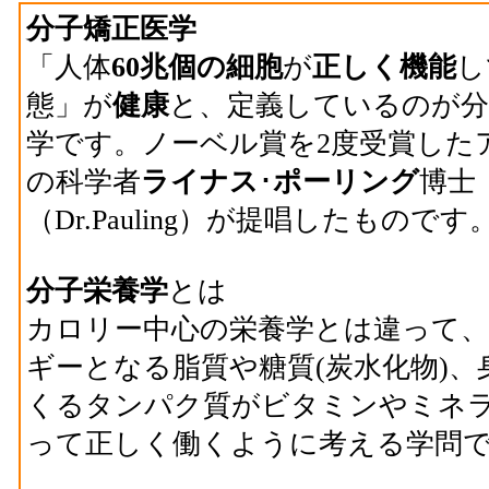
分子矯正医学
「人体
60兆個の細胞
が
正しく機能
し
態」が
健康
と、定義しているのが分
学です。ノーベル賞を2度受賞した
の科学者
ライナス
･
ポーリング
博士
（Dr.Pauling）が提唱したものです
分子栄養学
とは
カロリー中心の栄養学とは違って
ギーとなる脂質や糖質(炭水化物)、
くるタンパク質がビタミンやミネ
って正しく働くように考える学問