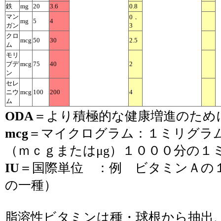
鉄
mg
20
3.6
0.8
マン
0．
mg
5
4
ガン
3
クロ
mcg
50
30
2.5
ム
モリ
ブデ
mcg
75
40
2
ン
セレ
ニウ
mcg
100
200
4
ム
ODA
＝より積極的な健康増進のため
mcg
＝マイクログラム：１ミリグラ
（ｍｃｇまたはμg）１０００分の１
IU
＝国際単位 ：例 ビタミンＡの１Ｉ
の一種）
脂溶性ビタミンは種・球根から抽出