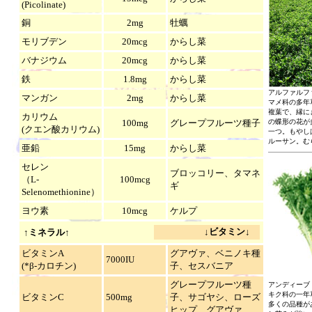
(Picolinate)
銅
2mg
牡蠣
モリブデン
20mcg
からし菜
バナジウム
20mcg
からし菜
鉄
1.8mg
からし菜
アルファルファ（
マンガン
2mg
からし菜
マメ科の多年
複葉で、縁に
カリウム
100mg
グレープフルーツ種子
の蝶形の花が
(クエン酸カリウム)
一つ。もやし
ルーサン。む
亜鉛
15mg
からし菜
セレン
ブロッコリー、タマネ
（L-
100mcg
ギ
Selenomethionine）
ヨウ素
10mcg
ケルプ
↓
ビタミン
↓
↑
ミネラル
↑
ビタミンA
グアヴァ、ベニノキ種
7000IU
(*β-カロチン)
子、セスバニア
グレープフルーツ種
アンディーブ（
キク科の一年
ビタミンC
500mg
子、サゴヤシ、ローズ
多くの品種が
ヒップ、グアヴァ