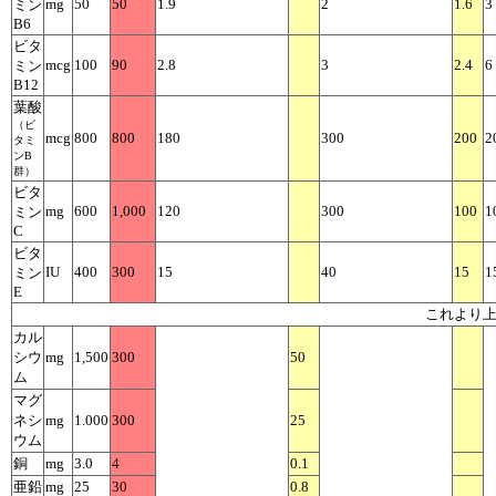
mg
50
50
1.9
2
1.6
3
ミン
B6
ビタ
mcg
100
90
2.8
3
2.4
6
ミン
B12
葉酸
（ビ
mcg
800
800
180
300
200
2
タミ
ンB
群）
ビタ
mg
600
1,000
120
300
100
1
ミン
C
ビタ
IU
400
300
15
40
15
1
ミン
E
これよ
カル
シウ
mg
1,500
300
50
ム
マグ
ネシ
mg
1.000
300
25
ウム
銅
mg
3.0
4
0.1
亜鉛
mg
25
30
0.8