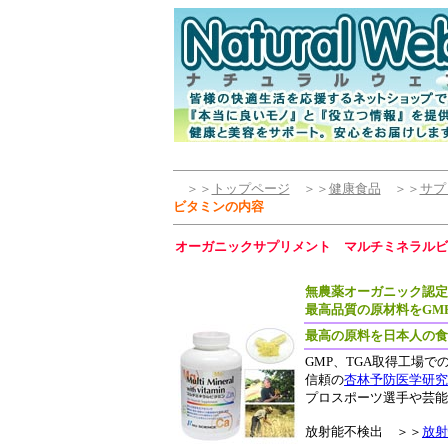
＞＞
トップページ
＞＞
健康食品
＞＞
サプ
ビタミンの内容
オーガニックサプリメント マルチミネラルビ
無農薬オーガニック認定
最高品質の原材料をGM
最高の原料を日本人の食
GMP、TGA取得工場
信頼の
杏林予防医学研究
プロスポーツ選手や芸能
放射能不検出 ＞＞
放射